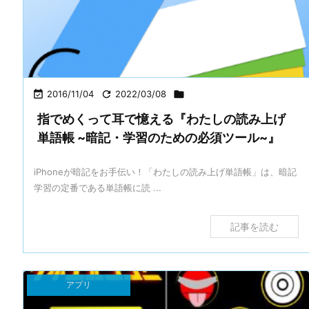

2016/11/04

2022/03/08

指でめくって耳で憶える『わたしの読み上げ
単語帳 ~暗記・学習のための必須ツール~』
iPhoneが暗記をお手伝い！「わたしの読み上げ単語帳」は、暗記
学習の定番である単語帳に読 ...
記事を読む
アプリ