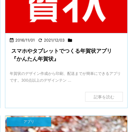

2016/11/01

2021/12/03

スマホやタブレットでつくる年賀状アプリ
『かんたん年賀状』
年賀状のデザイン作成から印刷、配送までが簡単にできるアプリ
です。300点以上のデザインテン ...
記事を読む
アプリ