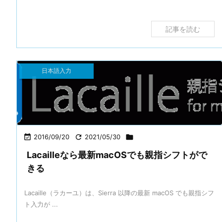
記事を読む
日本語入力

2016/09/20

2021/05/30

Lacailleなら最新macOSでも親指シフトがで
きる
Lacaille（ラカーユ）は、Sierra 以降の最新 macOS でも親指シフ
ト入力が ...