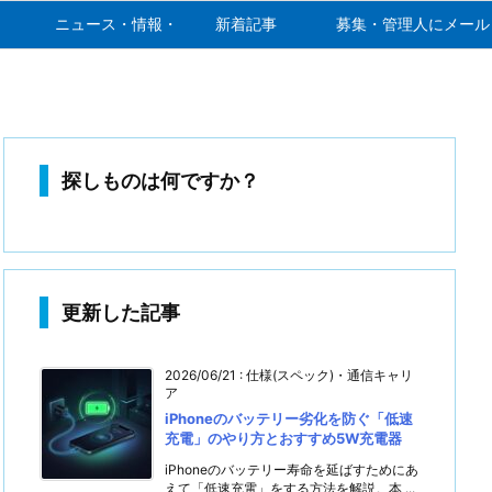
ニュース・情報・噂
新着記事
募集・管理人にメール
探しものは何ですか？
更新した記事
2026/06/21
:
仕様(スペック)・通信キャリ
ア
iPhoneのバッテリー劣化を防ぐ「低速
充電」のやり方とおすすめ5W充電器
iPhoneのバッテリー寿命を延ばすためにあ
えて「低速充電」をする方法を解説。本 ...