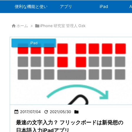
便利な機能と使い方
アプリ
iPad
A

ホーム
>

iPhone 研究室 管理人 Ozk
iPad

2017/07/04

2021/05/30

最速の文字入力？ フリックボードは新発想の
日本語入力iPadアプリ