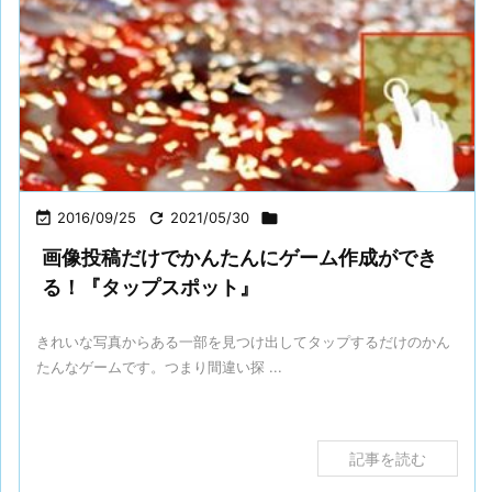

2016/09/25

2021/05/30

画像投稿だけでかんたんにゲーム作成ができ
る！『タップスポット』
きれいな写真からある一部を見つけ出してタップするだけのかん
たんなゲームです。つまり間違い探 ...
記事を読む