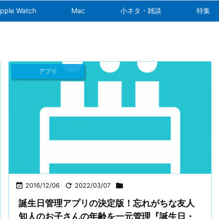
pple Watch
Mac
小ネタ・雑談
特集
アプリ

2016/12/06

2022/03/07

誕生日管理アプリの決定版！忘れがちな友人
知人のお子さんの年齢を一元管理『誕生日・