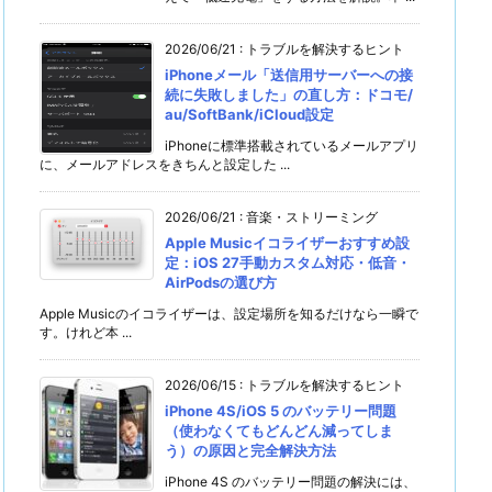
2026/06/21
:
トラブルを解決するヒント
iPhoneメール「送信用サーバーへの接
続に失敗しました」の直し方：ドコモ/
au/SoftBank/iCloud設定
iPhoneに標準搭載されているメールアプリ
に、メールアドレスをきちんと設定した ...
2026/06/21
:
音楽・ストリーミング
Apple Musicイコライザーおすすめ設
定：iOS 27手動カスタム対応・低音・
AirPodsの選び方
Apple Musicのイコライザーは、設定場所を知るだけなら一瞬で
す。けれど本 ...
2026/06/15
:
トラブルを解決するヒント
iPhone 4S/iOS 5 のバッテリー問題
（使わなくてもどんどん減ってしま
う）の原因と完全解決方法
iPhone 4S のバッテリー問題の解決には、