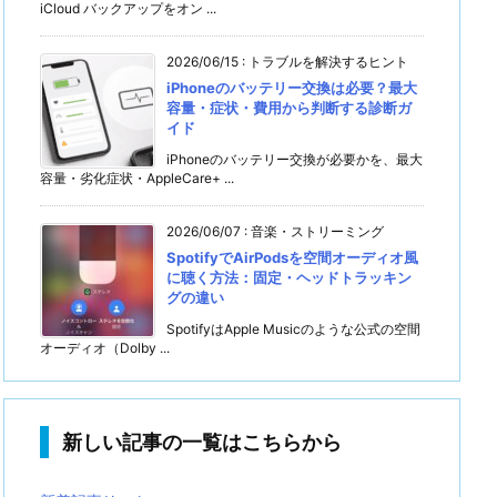
iCloud バックアップをオン ...
2026/06/15
:
トラブルを解決するヒント
iPhoneのバッテリー交換は必要？最大
容量・症状・費用から判断する診断ガ
イド
iPhoneのバッテリー交換が必要かを、最大
容量・劣化症状・AppleCare+ ...
2026/06/07
:
音楽・ストリーミング
SpotifyでAirPodsを空間オーディオ風
に聴く方法：固定・ヘッドトラッキン
グの違い
SpotifyはApple Musicのような公式の空間
オーディオ（Dolby ...
新しい記事の一覧はこちらから