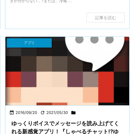
きか分からない… ?または、冷蔵 ...
記事を読む
アプリ

2016/09/20

2021/05/30

ゆっくりボイスでメッセージを読み上げてく
れる新感覚アプリ！『しゃべるチャット!?ゆ