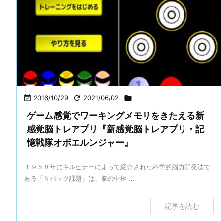

2016/10/29

2021/06/02

ゲーム感覚でワーキングメモリをきたえる新
感覚脳トレアプリ『新感覚脳トレアプリ・記
憶戦隊オボエルンジャー』
１９５８年にキルヒナーによって紹介された科学的脳力開発法で
ある「Ｎバック課題」は、脳の中枢 ...
記事を読む