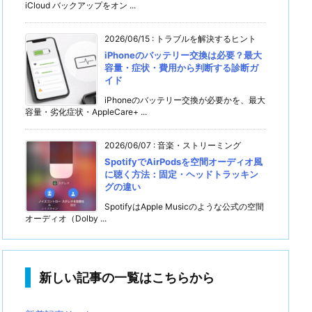
iCloud バックアップをオン ...
2026/06/15
:
トラブルを解決するヒント
iPhoneのバッテリー交換は必要？最大
容量・症状・費用から判断する診断ガ
イド
iPhoneのバッテリー交換が必要かを、最大
容量・劣化症状・AppleCare+ ...
2026/06/07
:
音楽・ストリーミング
SpotifyでAirPodsを空間オーディオ風
に聴く方法：固定・ヘッドトラッキン
グの違い
SpotifyはApple Musicのような公式の空間
オーディオ（Dolby ...
新しい記事の一覧はこちらから