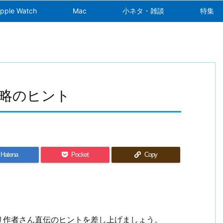
pple Watch
Mac
小ネタ・雑談
特集
略のヒント
Hatena
Pocket
Copy
リ作者さん直伝のヒントを差し上げましょう。