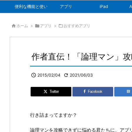
便利な機能と使い方
アプリ
iPad
A

ホーム
>

アプリ
>

おすすめアプリ
作者直伝！「論理マン」攻

2015/02/04

2021/06/03
Twitter
Facebook
B!
行き詰まってますか？
論理マンを攻略できずに悩める君たちに、アプ