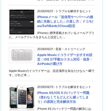
2026/06/21
:
トラブルを解決するヒント
iPhoneメール「送信用サーバーへの接
続に失敗しました」の直し方：ドコモ/
au/SoftBank/iCloud設定
iPhoneに標準搭載されているメールアプリ
に、メールアドレスをきちんと設定した ...
2026/06/21
:
音楽・ストリーミング
Apple Musicイコライザーおすすめ設
定：iOS 27手動カスタム対応・低音・
AirPodsの選び方
Apple Musicのイコライザーは、設定場所を知るだけなら一瞬で
す。けれど本 ...
2026/06/15
:
トラブルを解決するヒント
iPhone 4S/iOS 5 のバッテリー問題
（使わなくてもどんどん減ってしま
う）の原因と完全解決方法
iPhone 4S のバッテリー問題の解決には、