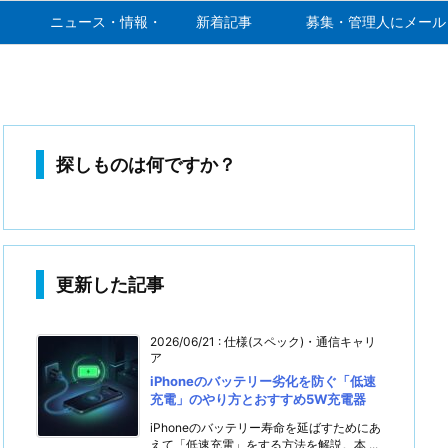
ニュース・情報・噂
新着記事
募集・管理人にメール
探しものは何ですか？
更新した記事
2026/06/21
:
仕様(スペック)・通信キャリ
ア
iPhoneのバッテリー劣化を防ぐ「低速
充電」のやり方とおすすめ5W充電器
iPhoneのバッテリー寿命を延ばすためにあ
えて「低速充電」をする方法を解説。本 ...