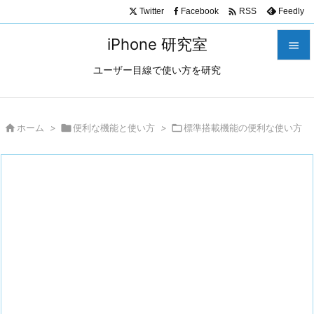

Twitter
Facebook
Feedly
RSS
iPhone 研究室

ユーザー目線で使い方を研究

メニュ

サイド

ホーム
>

便利な機能と使い方
>

標準搭載機能の便利な使い方

前へ

次へ

検索