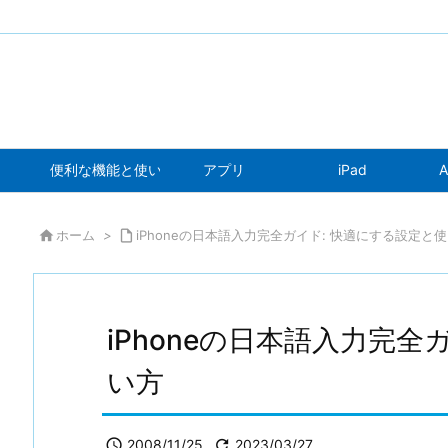
便利な機能と使い方
アプリ
iPad
A

ホーム
>

iPhoneの日本語入力完全ガイド: 快適にする設定と
iPhoneの日本語入力完全
い方

2008/11/25

2023/03/27