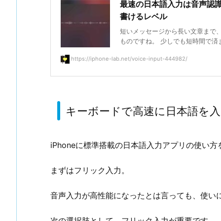
最速の日本語入力は音声認識 –
書けるレベル
短いメッセージから長い文章まで
ものですね。 少しでも短時間で済ませ
https://iphone-lab.net/voice-input-444982/
キーボードで高速に日本語を
iPhoneに標準搭載の日本語入力アプリの使い
まずはフリック入力。
音声入力が高性能になったとは言っても、使い
次の選択肢として、フリック入力が重要です。