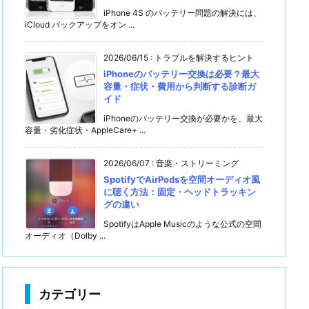
iPhone 4S のバッテリー問題の解決には、
iCloud バックアップをオン ...
2026/06/15
:
トラブルを解決するヒント
iPhoneのバッテリー交換は必要？最大
容量・症状・費用から判断する診断ガ
イド
iPhoneのバッテリー交換が必要かを、最大
容量・劣化症状・AppleCare+ ...
2026/06/07
:
音楽・ストリーミング
SpotifyでAirPodsを空間オーディオ風
に聴く方法：固定・ヘッドトラッキン
グの違い
SpotifyはApple Musicのような公式の空間
オーディオ（Dolby ...
カテゴリー