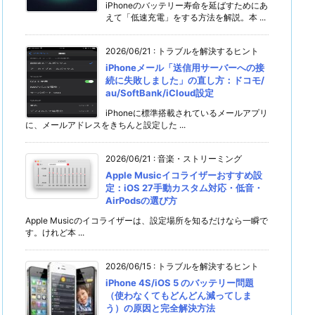
iPhoneのバッテリー寿命を延ばすためにあ
えて「低速充電」をする方法を解説。本 ...
2026/06/21
:
トラブルを解決するヒント
iPhoneメール「送信用サーバーへの接
続に失敗しました」の直し方：ドコモ/
au/SoftBank/iCloud設定
iPhoneに標準搭載されているメールアプリ
に、メールアドレスをきちんと設定した ...
2026/06/21
:
音楽・ストリーミング
Apple Musicイコライザーおすすめ設
定：iOS 27手動カスタム対応・低音・
AirPodsの選び方
Apple Musicのイコライザーは、設定場所を知るだけなら一瞬で
す。けれど本 ...
2026/06/15
:
トラブルを解決するヒント
iPhone 4S/iOS 5 のバッテリー問題
（使わなくてもどんどん減ってしま
う）の原因と完全解決方法