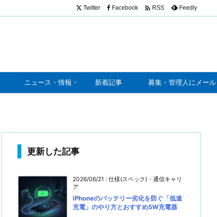

Twitter
Facebook
Feedly
RSS
ニュース・情報・噂
新着記事
募集・管理人にメール
更新した記事
2026/06/21
:
仕様(スペック)・通信キャリ
ア
iPhoneのバッテリー劣化を防ぐ「低速
充電」のやり方とおすすめ5W充電器