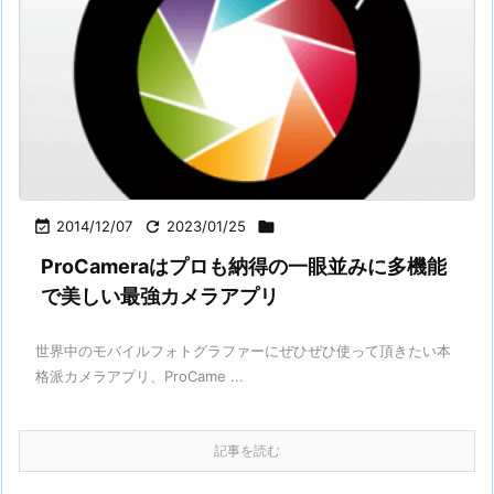

2014/12/07

2023/01/25

ProCameraはプロも納得の一眼並みに多機能
で美しい最強カメラアプリ
世界中のモバイルフォトグラファーにぜひぜひ使って頂きたい本
格派カメラアプリ、ProCame ...
記事を読む