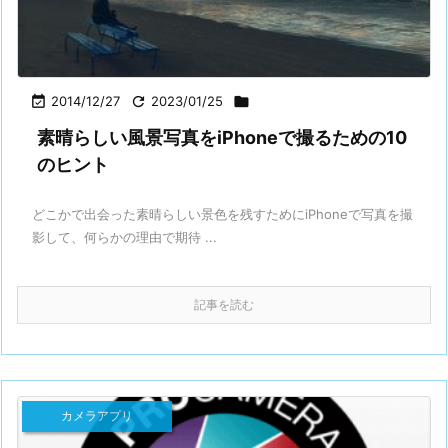

2014/12/27

2023/01/25

素晴らしい風景写真をiPhoneで撮るための10
のヒント
どこかで出会った素晴らしい景色を残すためにiPhoneで写真を撮
影して、何らかの理由で期待 ...
記事を読む
カメラアプリ