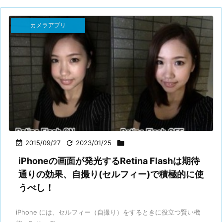
カメラアプリ

2015/09/27

2023/01/25

iPhoneの画面が発光するRetina Flashは期待
通りの効果、自撮り(セルフィー)で積極的に使
うべし！
iPhone には、セルフィー（自撮り）をするときに役立つ賢い機