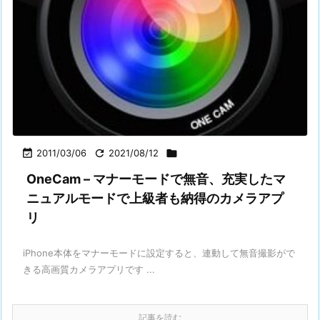

2011/03/06

2021/08/12

OneCam – マナーモードで無音、充実したマ
ニュアルモードで上級者も納得のカメラアプ
リ
iPhone本体をマナーモードに設定すると、連動して無音撮影がで
きる高画質カメラアプリです ...
記事を読む