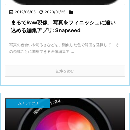

2012/06/05

2023/01/25

まるでRaw現像、写真をフィニッシュに追い
込める編集アプリ: Snapseed
写真の色合いや明るさなどを、類似した色で範囲を選択して、そ
の領域ごとに調整できる画像編集ア ...
記事を読む
カメラアプリ