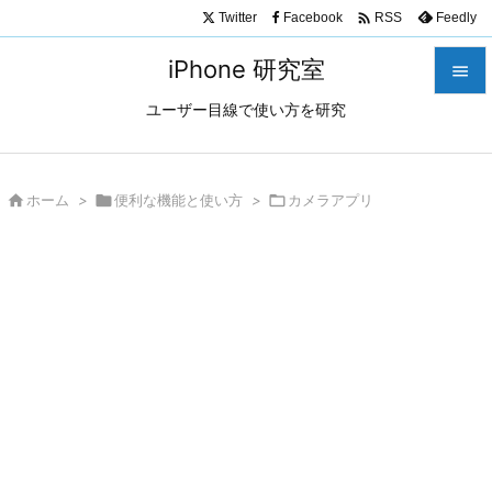

Twitter
Facebook
Feedly
RSS
iPhone 研究室

ユーザー目線で使い方を研究

メニュ

サイド

ホーム
>

便利な機能と使い方
>

カメラアプリ

前へ

次へ

検索