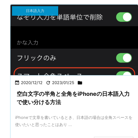
日本語入力

2020/12/12

2023/01/25

空白文字の半角と全角をiPhoneの日本語入力
で使い分ける方法
iPhoneで文章を書いているとき、日本語の場合は全角スペースを
使いたいと思ったことはあり ...