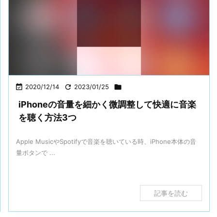

2020/12/14

2023/01/25

iPhoneの音量を細かく微調整して快適に音楽
を聴く方法3つ
Apple MusicやSpotifyで音楽を聴いている時、iPhone本体の音
量ボタンで ...
記事を読む