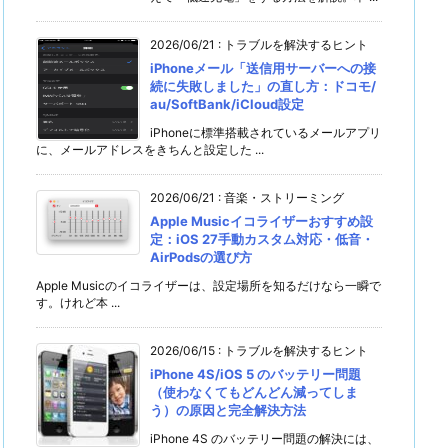
2026/06/21
:
トラブルを解決するヒント
iPhoneメール「送信用サーバーへの接
続に失敗しました」の直し方：ドコモ/
au/SoftBank/iCloud設定
iPhoneに標準搭載されているメールアプリ
に、メールアドレスをきちんと設定した ...
2026/06/21
:
音楽・ストリーミング
Apple Musicイコライザーおすすめ設
定：iOS 27手動カスタム対応・低音・
AirPodsの選び方
Apple Musicのイコライザーは、設定場所を知るだけなら一瞬で
す。けれど本 ...
2026/06/15
:
トラブルを解決するヒント
iPhone 4S/iOS 5 のバッテリー問題
（使わなくてもどんどん減ってしま
う）の原因と完全解決方法
iPhone 4S のバッテリー問題の解決には、