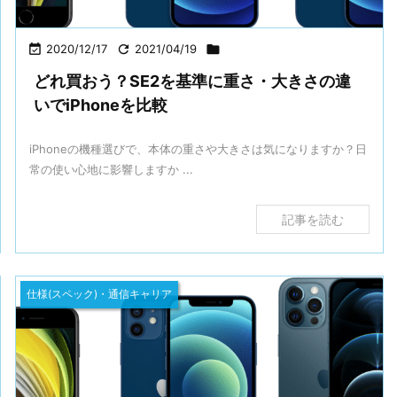

2020/12/17

2021/04/19

どれ買おう？SE2を基準に重さ・大きさの違
いでiPhoneを比較
iPhoneの機種選びで、本体の重さや大きさは気になりますか？日
常の使い心地に影響しますか ...
記事を読む
仕様(スペック)・通信キャリア