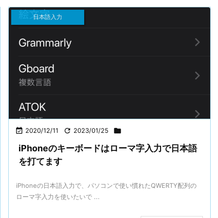
日本語入力

2020/12/11

2023/01/25

iPhoneのキーボードはローマ字入力で日本語
を打てます
iPhoneの日本語入力で、パソコンで使い慣れたQWERTY配列の
ローマ字入力を使いたいで ...