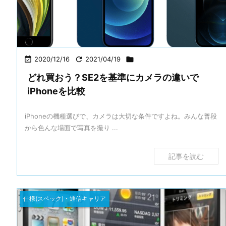

2020/12/16

2021/04/19

どれ買おう？SE2を基準にカメラの違いで
iPhoneを比較
iPhoneの機種選びで、カメラは大切な条件ですよね。みんな普段
から色んな場面で写真を撮り ...
記事を読む
仕様(スペック)・通信キャリア