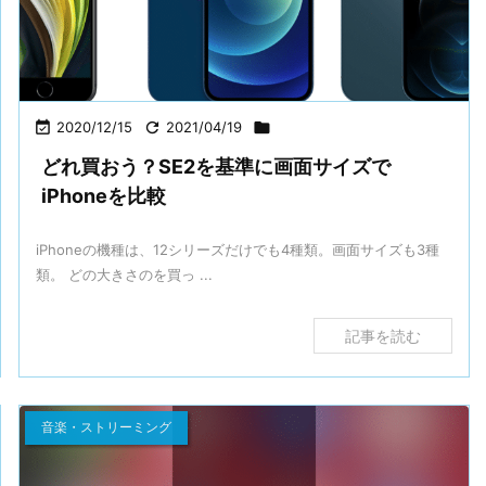

2020/12/15

2021/04/19

どれ買おう？SE2を基準に画面サイズで
iPhoneを比較
iPhoneの機種は、12シリーズだけでも4種類。画面サイズも3種
類。 どの大きさのを買っ ...
記事を読む
音楽・ストリーミング