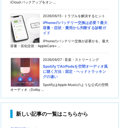
iCloud バックアップをオン ...
2026/06/15
:
トラブルを解決するヒント
iPhoneのバッテリー交換は必要？最大
容量・症状・費用から判断する診断ガ
イド
iPhoneのバッテリー交換が必要かを、最大
容量・劣化症状・AppleCare+ ...
2026/06/07
:
音楽・ストリーミング
SpotifyでAirPodsを空間オーディオ風
に聴く方法：固定・ヘッドトラッキン
グの違い
SpotifyはApple Musicのような公式の空間
オーディオ（Dolby ...
新しい記事の一覧はこちらから