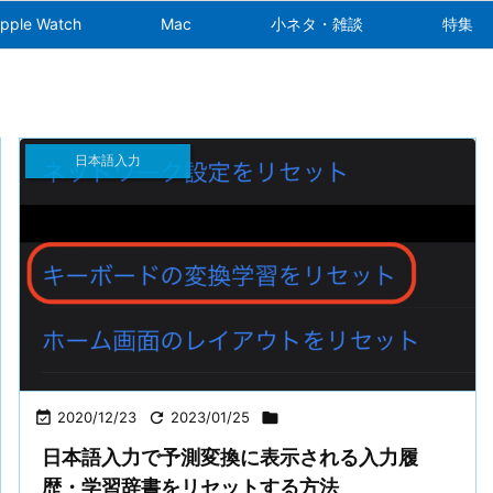
pple Watch
Mac
小ネタ・雑談
特集
日本語入力

2020/12/23

2023/01/25

日本語入力で予測変換に表示される入力履
歴・学習辞書をリセットする方法