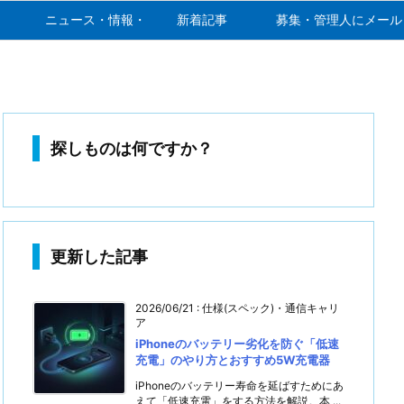
ニュース・情報・噂
新着記事
募集・管理人にメール
探しものは何ですか？
更新した記事
2026/06/21
:
仕様(スペック)・通信キャリ
ア
iPhoneのバッテリー劣化を防ぐ「低速
充電」のやり方とおすすめ5W充電器
iPhoneのバッテリー寿命を延ばすためにあ
えて「低速充電」をする方法を解説。本 ...