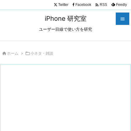

Twitter
Facebook
Feedly
RSS
iPhone 研究室

ユーザー目線で使い方を研究

メニュ

サイド

ホーム
>

小ネタ・雑談

前へ

次へ

検索