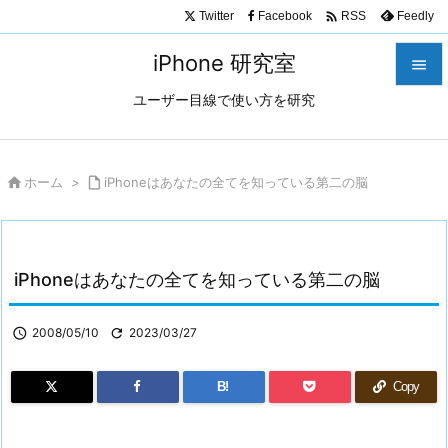

Twitter
Facebook
Feedly
RSS
iPhone 研究室

ユーザー目線で使い方を研究

メニュ

サイド

ホーム
>

iPhoneはあなたの全てを知っている第二の脳

前へ

iPhoneはあなたの全てを知っている第二の脳
次へ

検索

2008/05/10

2023/03/27
B!
Copy