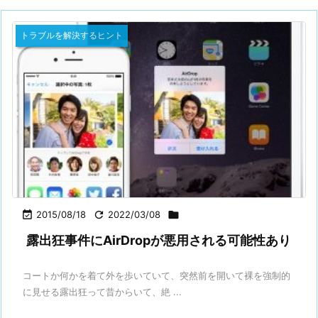
トラブルを解決するヒント

2015/08/18

2022/03/08

露出狂事件にAirDropが悪用される可能性あり
コートか何かを着て外を歩いていて、突然前を開いて裸を強制的
に見せる露出狂って昔からいて、絶 ...