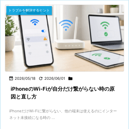
トラブルを解決するヒント

2026/05/18

2026/06/01

iPhoneのWi-Fiが自分だけ繋がらない時の原
因と直し方
iPhoneだけWi-Fiに繋がらない、他の端末は使えるのにインター
ネット未接続になる時の ...