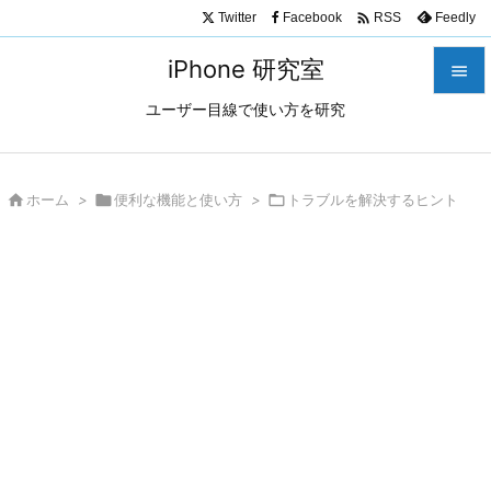

Twitter
Facebook
Feedly
RSS
iPhone 研究室

ユーザー目線で使い方を研究

メニュ

サイド

ホーム
>

便利な機能と使い方
>

トラブルを解決するヒント

前へ

次へ

検索