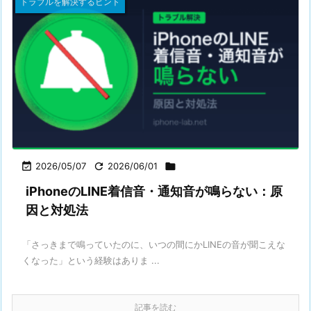
トラブルを解決するヒント

2026/05/07

2026/06/01

iPhoneのLINE着信音・通知音が鳴らない：原
因と対処法
「さっきまで鳴っていたのに、いつの間にかLINEの音が聞こえな
くなった」という経験はありま ...
記事を読む