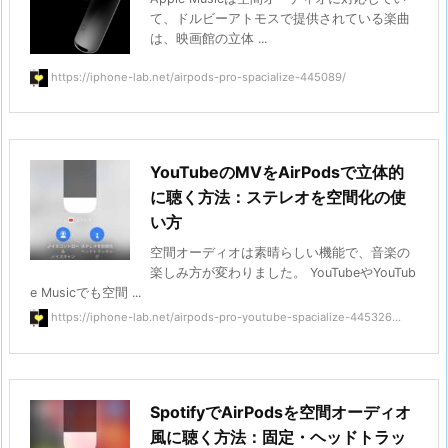
て、ドルビーアトモスで提供されている楽曲
は、映画館の立体 ...
https://iphone-lab.net/airpods-pro-spacialize-445089/
YouTubeのMVをAirPodsで立体的
に聴く方法：ステレオを空間化の使
い方
空間オーディオは素晴らしい機能で、音楽の
楽しみ方が変わりました。 YouTubeやYouTub
e Musicでも空間 ...
https://iphone-lab.net/airpods-pro-youtube-spacialize-445326...
SpotifyでAirPodsを空間オーディオ
風に聴く方法：固定・ヘッドトラッ