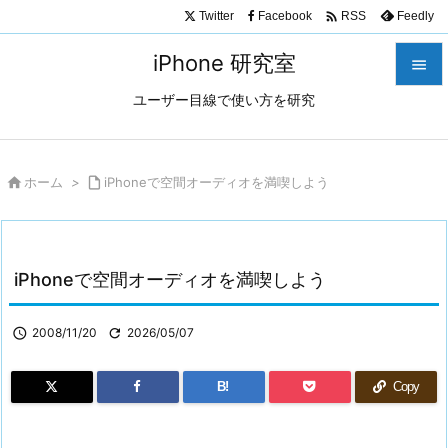

Twitter
Facebook
Feedly
RSS
iPhone 研究室

ユーザー目線で使い方を研究

メニュ

サイド

ホーム
>

iPhoneで空間オーディオを満喫しよう

前へ

iPhoneで空間オーディオを満喫しよう
次へ

検索

2008/11/20

2026/05/07
B!
Copy