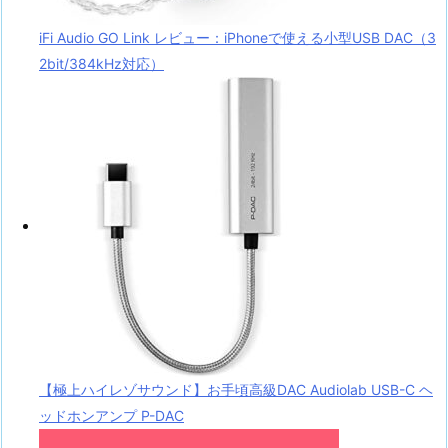
iFi Audio GO Link レビュー：iPhoneで使える小型USB DAC（3
2bit/384kHz対応）
【極上ハイレゾサウンド】お手頃高級DAC Audiolab USB-C ヘ
ッドホンアンプ P-DAC