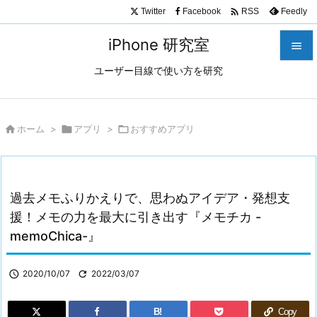

Twitter
Facebook
Feedly
RSS
iPhone 研究室

ユーザー目線で使い方を研究

メニュ

サイド

ホーム
>

アプリ
>

おすすめアプリ

前へ

過去メモふりかえりで、思わぬアイデア・発想支
次へ
援！メモの力を最大に引き出す『メモチカ -

memoChica-』
検索

2020/10/07

2022/03/07
B!
Copy