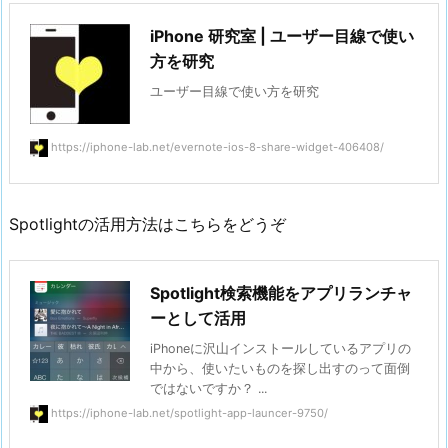
iPhone 研究室 | ユーザー目線で使い
方を研究
ユーザー目線で使い方を研究
https://iphone-lab.net/evernote-ios-8-share-widget-406408/
Spotlightの活用方法はこちらをどうぞ
Spotlight検索機能をアプリランチャ
ーとして活用
iPhoneに沢山インストールしているアプリの
中から、使いたいものを探し出すのって面倒
ではないですか？ ...
https://iphone-lab.net/spotlight-app-launcer-9750/