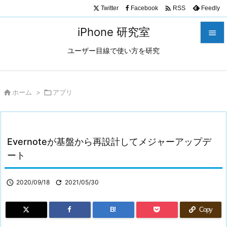

Twitter
Facebook
Feedly
RSS
iPhone 研究室

ユーザー目線で使い方を研究

メニュ

サイド

ホーム
>

アプリ

前へ

Evernoteが基盤から再設計してメジャーアップデ
次へ
ート

検索

2020/09/18

2021/05/30
B!
Copy