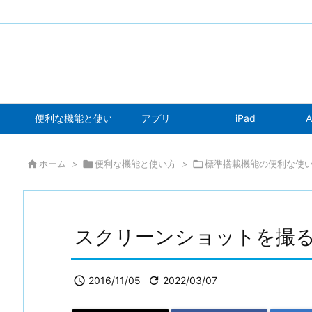
便利な機能と使い方
アプリ
iPad
A

ホーム
>

便利な機能と使い方
>

標準搭載機能の便利な使
スクリーンショットを撮

2016/11/05

2022/03/07