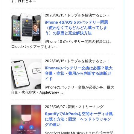
す。けれど本 ...
2026/06/15
:
トラブルを解決するヒント
iPhone 4S/iOS 5 のバッテリー問題
（使わなくてもどんどん減ってしま
う）の原因と完全解決方法
iPhone 4S のバッテリー問題の解決には、
iCloud バックアップをオン ...
2026/06/15
:
トラブルを解決するヒント
iPhoneのバッテリー交換は必要？最大
容量・症状・費用から判断する診断ガ
イド
iPhoneのバッテリー交換が必要かを、最大
容量・劣化症状・AppleCare+ ...
2026/06/07
:
音楽・ストリーミング
SpotifyでAirPodsを空間オーディオ風
に聴く方法：固定・ヘッドトラッキン
グの違い
SpotifyはApple Musicのような公式の空間