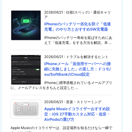
2026/06/21
:
仕様(スペック)・通信キャリ
ア
iPhoneのバッテリー劣化を防ぐ「低速
充電」のやり方とおすすめ5W充電器
iPhoneのバッテリー寿命を延ばすためにあ
えて「低速充電」をする方法を解説。本 ...
2026/06/21
:
トラブルを解決するヒント
iPhoneメール「送信用サーバーへの接
続に失敗しました」の直し方：ドコモ/
au/SoftBank/iCloud設定
iPhoneに標準搭載されているメールアプリ
に、メールアドレスをきちんと設定した ...
2026/06/21
:
音楽・ストリーミング
Apple Musicイコライザーおすすめ設
定：iOS 27手動カスタム対応・低音・
AirPodsの選び方
Apple Musicのイコライザーは、設定場所を知るだけなら一瞬で