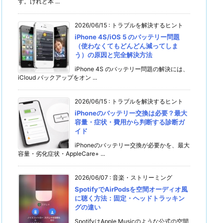
す。けれど本 ...
2026/06/15
:
トラブルを解決するヒント
iPhone 4S/iOS 5 のバッテリー問題
（使わなくてもどんどん減ってしま
う）の原因と完全解決方法
iPhone 4S のバッテリー問題の解決には、
iCloud バックアップをオン ...
2026/06/15
:
トラブルを解決するヒント
iPhoneのバッテリー交換は必要？最大
容量・症状・費用から判断する診断ガ
イド
iPhoneのバッテリー交換が必要かを、最大
容量・劣化症状・AppleCare+ ...
2026/06/07
:
音楽・ストリーミング
SpotifyでAirPodsを空間オーディオ風
に聴く方法：固定・ヘッドトラッキン
グの違い
SpotifyはApple Musicのような公式の空間