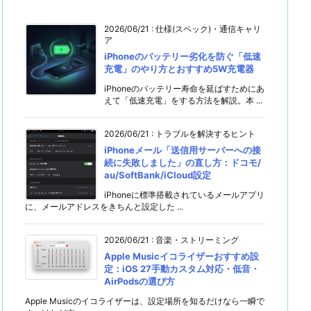
2026/06/21
:
仕様(スペック)・通信キャリ
ア
iPhoneのバッテリー劣化を防ぐ「低速
充電」のやり方とおすすめ5W充電器
iPhoneのバッテリー寿命を延ばすためにあ
えて「低速充電」をする方法を解説。本 ...
2026/06/21
:
トラブルを解決するヒント
iPhoneメール「送信用サーバーへの接
続に失敗しました」の直し方：ドコモ/
au/SoftBank/iCloud設定
iPhoneに標準搭載されているメールアプリ
に、メールアドレスをきちんと設定した ...
2026/06/21
:
音楽・ストリーミング
Apple Musicイコライザーおすすめ設
定：iOS 27手動カスタム対応・低音・
AirPodsの選び方
Apple Musicのイコライザーは、設定場所を知るだけなら一瞬で