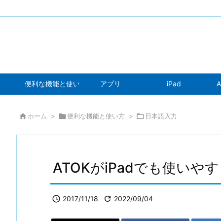
便利な機能と使い方
アプリ
iPad
A

ホーム
>

便利な機能と使い方
>

日本語入力
ATOKがiPadでも使いや

2017/11/18

2022/09/04