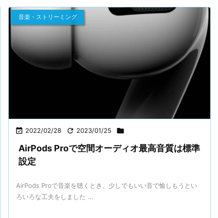
音楽・ストリーミング

2022/02/28

2023/01/25

AirPods Proで空間オーディオ最高音質は標準
設定
AirPods Proで音楽を聴くとき、少しでもいい音で愉しもうとい
ろいろな工夫をしました ...