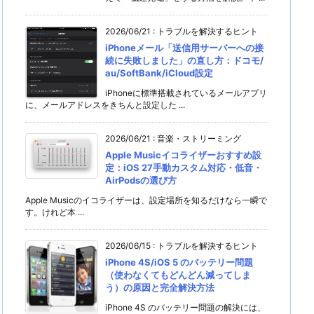
2026/06/21
:
トラブルを解決するヒント
iPhoneメール「送信用サーバーへの接
続に失敗しました」の直し方：ドコモ/
au/SoftBank/iCloud設定
iPhoneに標準搭載されているメールアプリ
に、メールアドレスをきちんと設定した ...
2026/06/21
:
音楽・ストリーミング
Apple Musicイコライザーおすすめ設
定：iOS 27手動カスタム対応・低音・
AirPodsの選び方
Apple Musicのイコライザーは、設定場所を知るだけなら一瞬で
す。けれど本 ...
2026/06/15
:
トラブルを解決するヒント
iPhone 4S/iOS 5 のバッテリー問題
（使わなくてもどんどん減ってしま
う）の原因と完全解決方法
iPhone 4S のバッテリー問題の解決には、