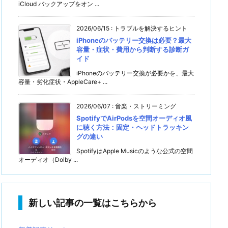
iCloud バックアップをオン ...
2026/06/15
:
トラブルを解決するヒント
iPhoneのバッテリー交換は必要？最大
容量・症状・費用から判断する診断ガ
イド
iPhoneのバッテリー交換が必要かを、最大
容量・劣化症状・AppleCare+ ...
2026/06/07
:
音楽・ストリーミング
SpotifyでAirPodsを空間オーディオ風
に聴く方法：固定・ヘッドトラッキン
グの違い
SpotifyはApple Musicのような公式の空間
オーディオ（Dolby ...
新しい記事の一覧はこちらから