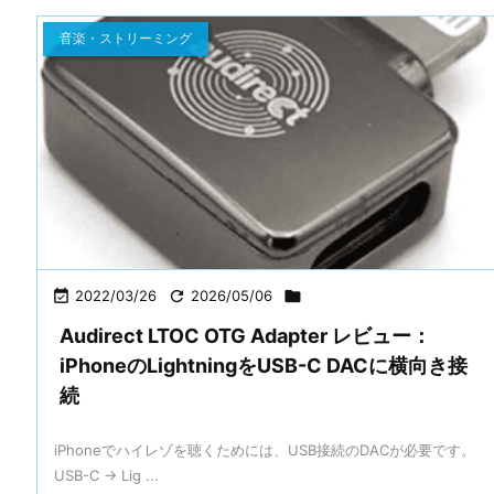
音楽・ストリーミング

2022/03/26

2026/05/06

Audirect LTOC OTG Adapter レビュー：
iPhoneのLightningをUSB-C DACに横向き接
続
iPhoneでハイレゾを聴くためには、USB接続のDACが必要です。
USB-C → Lig ...