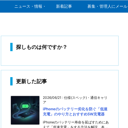
ニュース・情報・噂
新着記事
募集・管理人にメール
探しものは何ですか？
更新した記事
2026/06/21
:
仕様(スペック)・通信キャリ
ア
iPhoneのバッテリー劣化を防ぐ「低速
充電」のやり方とおすすめ5W充電器
iPhoneのバッテリー寿命を延ばすためにあ
えて「低速充電」をする方法を解説。本 ...