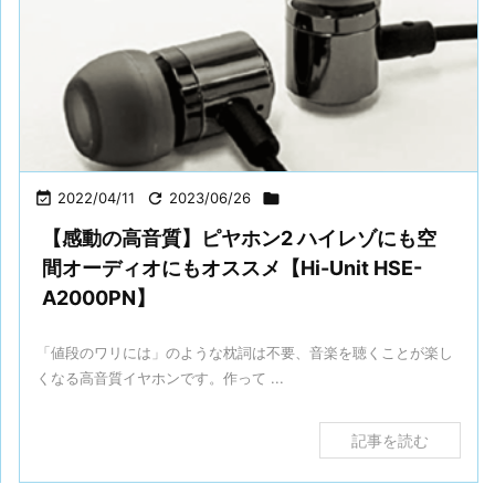

2022/04/11

2023/06/26

【感動の高音質】ピヤホン2 ハイレゾにも空
間オーディオにもオススメ【Hi-Unit HSE-
A2000PN】
「値段のワリには」のような枕詞は不要、音楽を聴くことが楽し
くなる高音質イヤホンです。作って ...
記事を読む