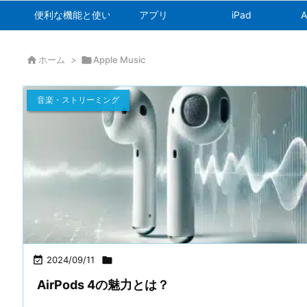
便利な機能と使い方
アプリ
iPad
A

ホーム
>

Apple Music
音楽・ストリーミング

2024/09/11

AirPods 4の魅力とは？