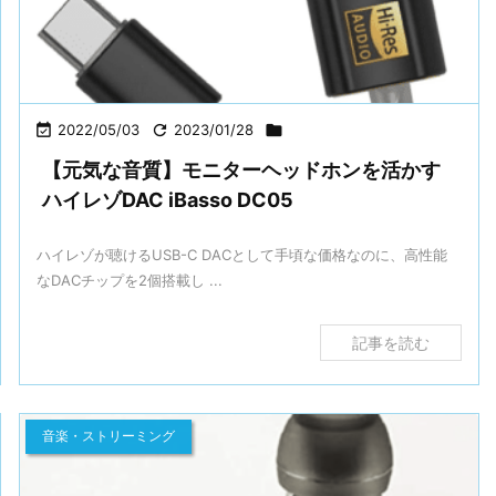

2022/05/03

2023/01/28

【元気な音質】モニターヘッドホンを活かす
ハイレゾDAC iBasso DC05
ハイレゾが聴けるUSB-C DACとして手頃な価格なのに、高性能
なDACチップを2個搭載し ...
記事を読む
音楽・ストリーミング