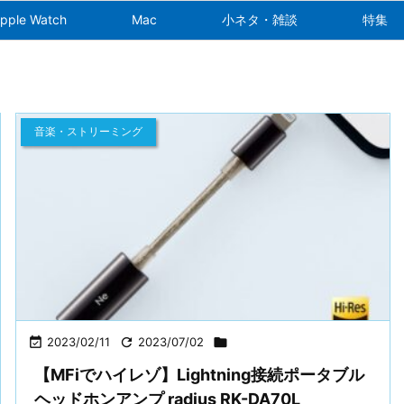
pple Watch
Mac
小ネタ・雑談
特集
音楽・ストリーミング

2023/02/11

2023/07/02

【MFiでハイレゾ】Lightning接続ポータブル
ヘッドホンアンプ radius RK-DA70L