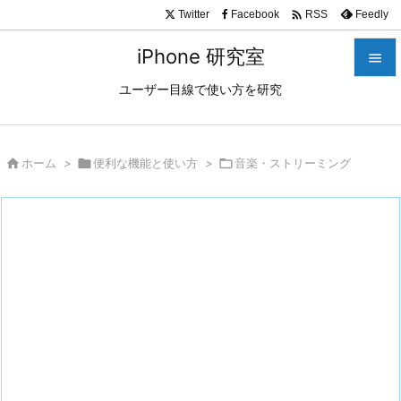

Twitter
Facebook
Feedly
RSS
iPhone 研究室

ユーザー目線で使い方を研究

メニュ

サイド

ホーム
>

便利な機能と使い方
>

音楽・ストリーミング

前へ

次へ

検索