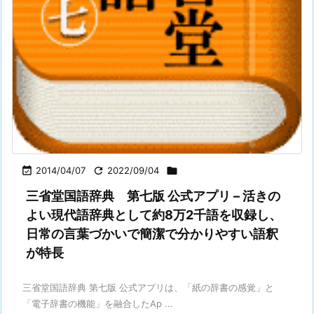

2014/04/07

2022/09/04

三省堂国語辞典 第七版 公式アプリ – 活きの
よい現代語辞典として約8万2千語を収録し、
日常の言葉づかいで簡潔で分かりやすい語釈
が特長
三省堂国語辞典 第七版 公式アプリは、「紙の辞書の感覚」と
「電子辞書の機能」を融合したAp ...