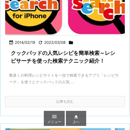

2014/02/19

2022/03/08

クックパッドの人気レシピを簡単検索～レシ
ピサーチを使った検索テクニック紹介！
数多くの料理レシピサイトを一括で検索できるアプリ「レシピサ
ーチ」を使うとクックパッドの人気 ...
記事を読む


メニュー
上へ