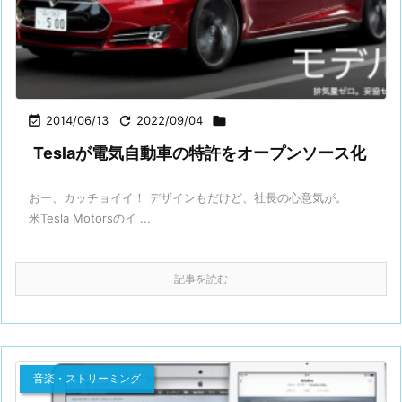

2014/06/13

2022/09/04

Teslaが電気自動車の特許をオープンソース化
おー、カッチョイイ！ デザインもだけど、社長の心意気が。
米Tesla Motorsのイ ...
記事を読む
音楽・ストリーミング