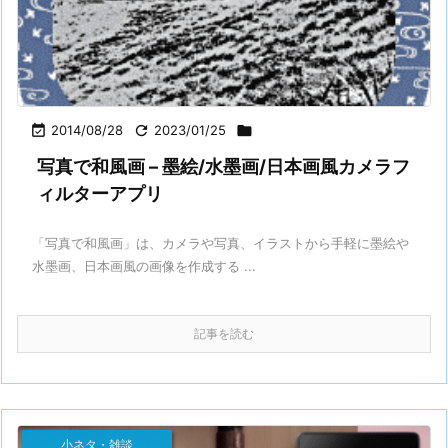

2014/08/28

2023/01/25

写真で和風画 – 墨絵/水墨画/日本画風カメラフ
ィルターアプリ
「写真で和風画」は、カメラや写真、イラストから手軽に墨絵や
水墨画、日本画風の画像を作成する ...
記事を読む
小ネタ・雑談