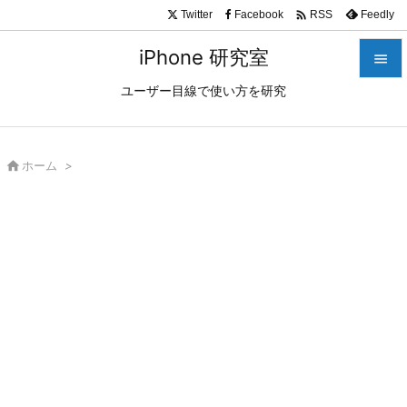

Twitter
Facebook
Feedly
RSS
iPhone 研究室

ユーザー目線で使い方を研究

メニュ

サイド

ホーム
>

前へ

次へ

検索