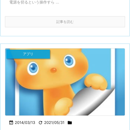
電源を切るという操作すら ...
記事を読む
アプリ

2014/03/13

2021/05/31
