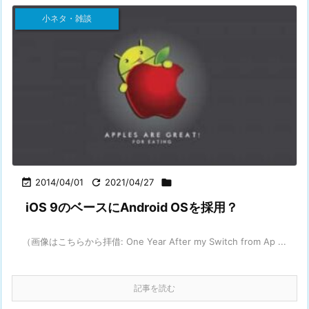
小ネタ・雑談

2014/04/01

2021/04/27

iOS 9のベースにAndroid OSを採用？
（画像はこちらから拝借: One Year After my Switch from Ap ...
記事を読む