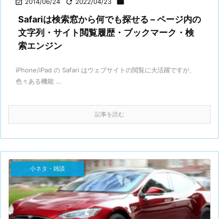

2014/06/24

2022/04/23

Safariは検索窓から何でも探せる – ページ内の
文字列・サイト閲覧履歴・ブックマーク・検
索エンジン
iPhone/iPad の Safari はウェブサイトの閲覧に大活躍ですが、
色々ある機能 ...
記事を読む
小ネタ・雑談