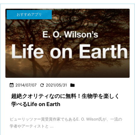
おすすめアプリ

2014/07/07

2021/05/31

超絶クオリティなのに無料！生物学を楽しく
学べるLife on Earth
ピューリッツァー賞受賞作家でもあるE. O. Wilson氏が、一流の
学者やアーティストと ...