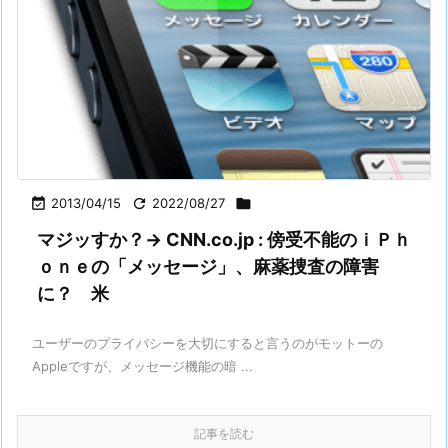

2013/04/15

2022/08/27

マジッすか？→ CNN.co.jp : 傍受不能のｉＰｈ
ｏｎｅの「メッセージ」、麻薬捜査の障害
に？ 米
ユーザーのプライバシーを大切にすると言うのがモットーの
Appleですが、メッセージ機能の暗 ...
記事を読む