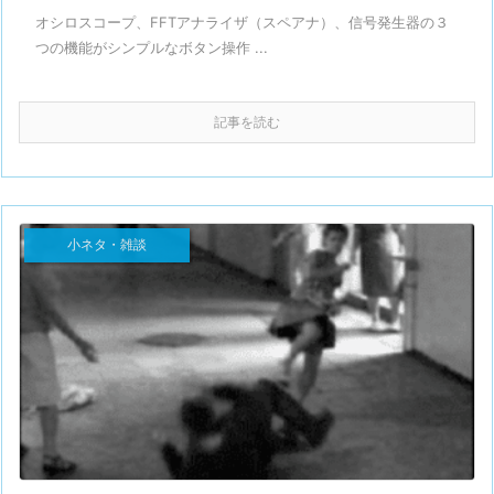
オシロスコープ、FFTアナライザ（スペアナ）、信号発生器の３
つの機能がシンプルなボタン操作 ...
記事を読む
小ネタ・雑談