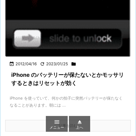

2012/04/16

2023/01/25

iPhone のバッテリーが保たないとかモッサリ
するときはリセットが効く
iPhone を使っていて、何かの拍子に突然バッテリーが保たなく
なることがあります。朝には ...


記事を読む
メニュー
上へ