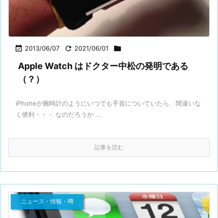

2013/06/07

2021/06/01

Apple Watch はドクター中松の発明である
（？）
iPhoneが腕時計のようにいつでも手首についていたら、間違いな
く便利・・・ なのだろうか ...
記事を読む
ニュース・情報・噂