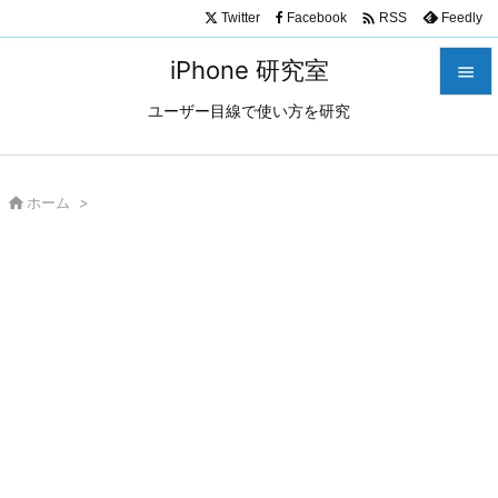

Twitter
Facebook
Feedly
RSS
iPhone 研究室

ユーザー目線で使い方を研究

メニュ

サイド

ホーム
>

前へ

次へ

検索