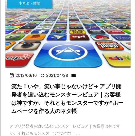
小ネタ・雑談

2013/06/10

2021/04/28

笑た！いや、笑い事じゃないけど→ アプリ開
発者を追い込むモンスターレビュア｜お客様
は神ですか、それともモンスターですか*ホー
ムページを作る人のネタ帳
アプリ開発者を追い込むモンスターレビュア｜お客様は神です
か、それともモンスターですか*ホー ...