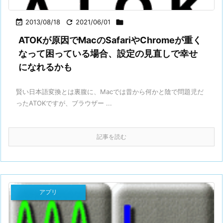

2013/08/18

2021/06/01

ATOKが原因でMacのSafariやChromeが重く
なって困っている場合、設定の見直しで幸せ
になれるかも
賢い日本語変換とは裏腹に、Macでは昔から何かと陰で問題児だ
ったATOKですが、ブラウザー ...
記事を読む
アプリ