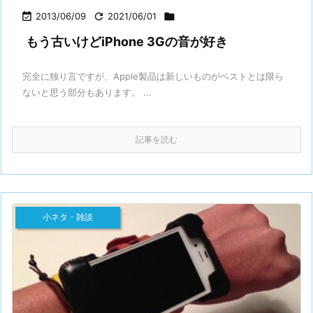

2013/06/09

2021/06/01

もう古いけどiPhone 3Gの音が好き
完全に独り言ですが、Apple製品は新しいものがベストとは限ら
ないと思う部分もあります。 ...
記事を読む
小ネタ・雑談