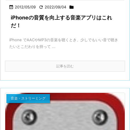

2012/05/09

2022/09/04

iPhoneの音質を向上する音楽アプリはこれ
だ！
iPhone でAACやMP3の音楽を聴くとき、少しでもいい音で聴き
たいとこだわりを持って ...
記事を読む
音楽・ストリーミング