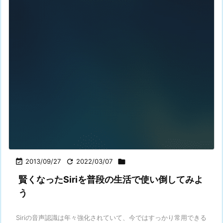

2013/09/27

2022/03/07

賢くなったSiriを普段の生活で使い倒してみよ
う
Siriの音声認識は年々強化されていて、今ではすっかり常用できる