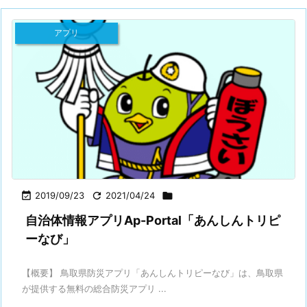
アプリ

2019/09/23

2021/04/24

自治体情報アプリAp-Portal「あんしんトリピ
ーなび」
【概要】 鳥取県防災アプリ「あんしんトリピーなび」は、鳥取県
が提供する無料の総合防災アプリ ...