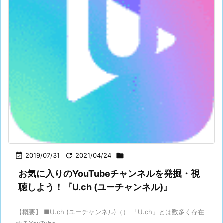

2019/07/31

2021/04/24

お気に入りのYouTubeチャンネルを発掘・視
聴しよう！『U.ch (ユーチャンネル)』
【概要】 ■U.ch (ユーチャンネル)（） 「U.ch」とは数多く存在