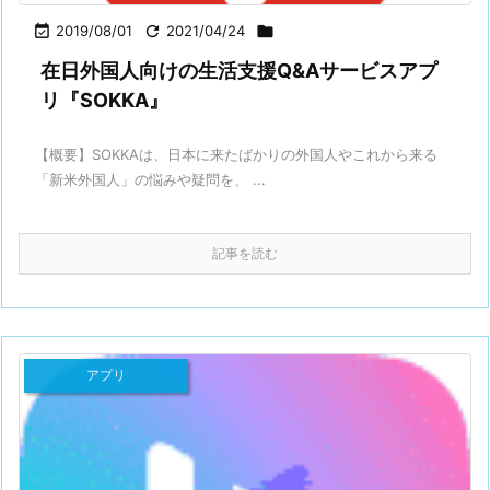

2019/08/01

2021/04/24

在日外国人向けの生活支援Q&Aサービスアプ
リ『SOKKA』
【概要】SOKKAは、日本に来たばかりの外国人やこれから来る
「新米外国人」の悩みや疑問を、 ...
記事を読む
アプリ