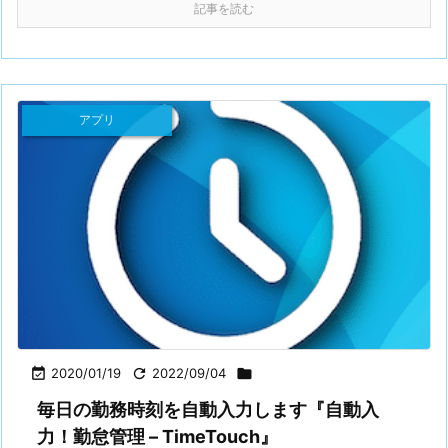
記事を読む
アプリ

2020/01/19

2022/09/04

毎日の勤務時刻を自動入力します『自動入
力！勤怠管理 – TimeTouch』