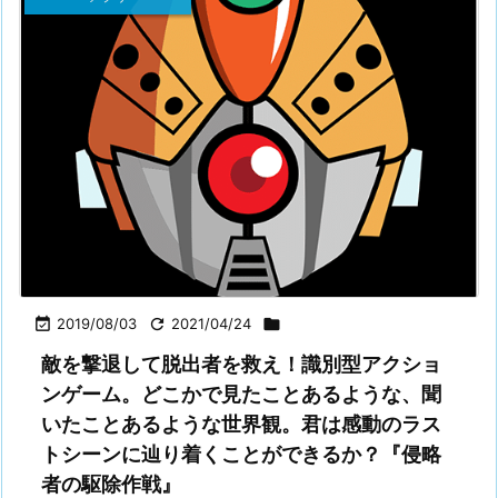

2019/08/03

2021/04/24

敵を撃退して脱出者を救え！識別型アクショ
ンゲーム。どこかで見たことあるような、聞
いたことあるような世界観。君は感動のラス
トシーンに辿り着くことができるか？『侵略
者の駆除作戦』