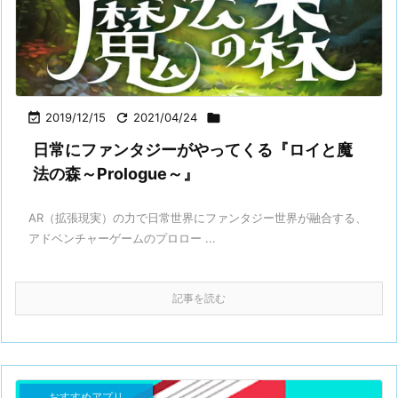

2019/12/15

2021/04/24

日常にファンタジーがやってくる『ロイと魔
法の森～Prologue～』
AR（拡張現実）の力で日常世界にファンタジー世界が融合する、
アドベンチャーゲームのプロロー ...
記事を読む
おすすめアプリ