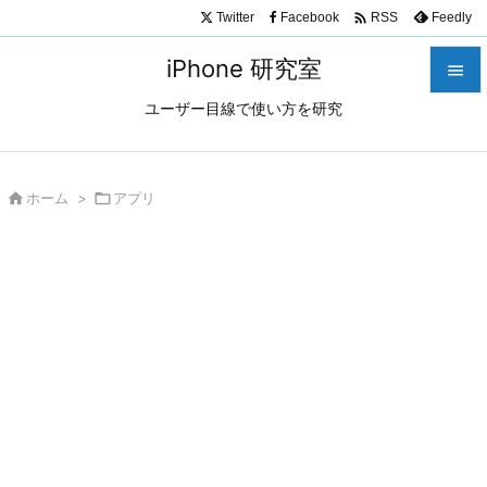

Twitter
Facebook
Feedly
RSS
iPhone 研究室

ユーザー目線で使い方を研究

メニュ

サイド

ホーム
>

アプリ

前へ

次へ

検索