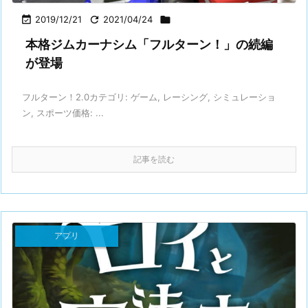

2019/12/21

2021/04/24

本格ジムカーナシム「フルターン！」の続編
が登場
フルターン！2.0カテゴリ: ゲーム, レーシング, シミュレーショ
ン, スポーツ価格: ...
記事を読む
アプリ