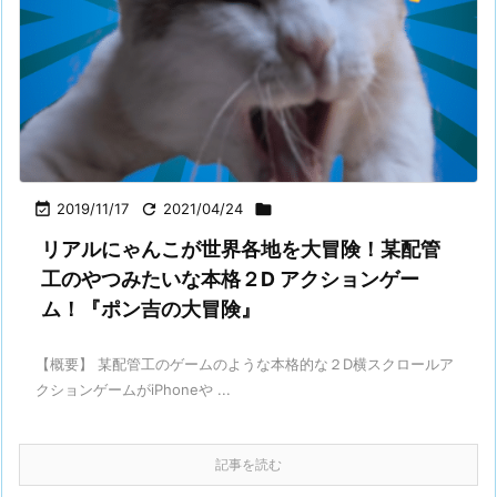

2019/11/17

2021/04/24

リアルにゃんこが世界各地を大冒険！某配管
工のやつみたいな本格２D アクションゲー
ム！『ポン吉の大冒険』
【概要】 某配管工のゲームのような本格的な２D横スクロールア
クションゲームがiPhoneや ...
記事を読む