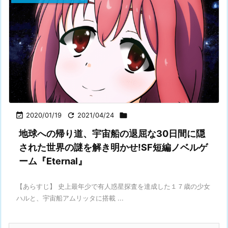

2020/01/19

2021/04/24

地球への帰り道、宇宙船の退屈な30日間に隠
された世界の謎を解き明かせ!SF短編ノベルゲ
ーム『Eternal』
【あらすじ】 史上最年少で有人惑星探査を達成した１７歳の少女
ハルと、宇宙船アムリッタに搭載 ...