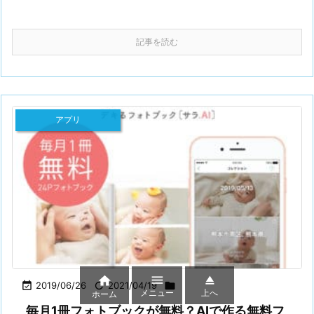
記事を読む
アプリ




2019/06/26

2021/04/19

メニュー
上へ
ホーム
毎月1冊フォトブックが無料？AIで作る無料フ