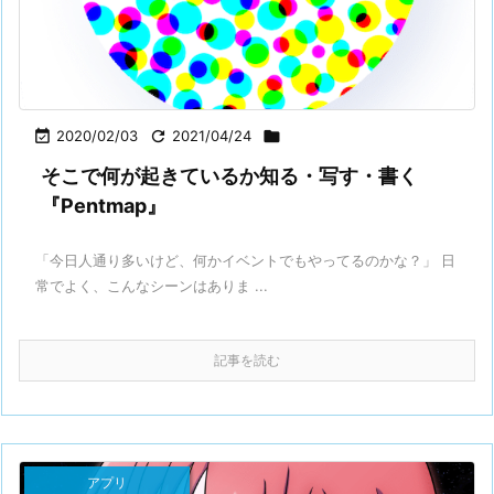

2020/02/03

2021/04/24

そこで何が起きているか知る・写す・書く
『Pentmap』
「今日人通り多いけど、何かイベントでもやってるのかな？」 日
常でよく、こんなシーンはありま ...
記事を読む
アプリ