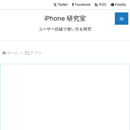

Twitter
Facebook
Feedly
RSS
iPhone 研究室

ユーザー目線で使い方を研究

メニュ

サイド

ホーム
>

アプリ

前へ

次へ

検索