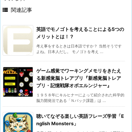

関連記事
英語でモノゴトを考えることによる5つの
メリットとは！？
考え事をするときは日本語ですか？ 当然そうです
よね。日本人だし。 モノゴトを考え ...
ゲーム感覚でワーキングメモリをきたえ
る新感覚脳トレアプリ『新感覚脳トレア
プリ・記憶戦隊オボエルンジャー』
１９５８年にキルヒナーによって紹介された科学的
脳力開発法である「Ｎバック課題」は ...
聴いてなぞる楽しい英語フレーズ学習「E
nglish Monsters」