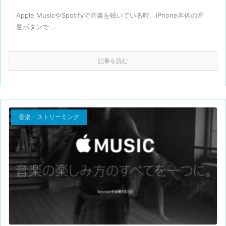
Apple MusicやSpotifyで音楽を聴いている時、iPhone本体の音
量ボタンで ...
記事を読む
音楽・ストリーミング