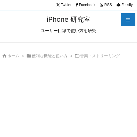

Twitter
Facebook
Feedly
RSS
iPhone 研究室

ユーザー目線で使い方を研究

メニュ

サイド

ホーム
>

便利な機能と使い方
>

音楽・ストリーミング

前へ

次へ

検索