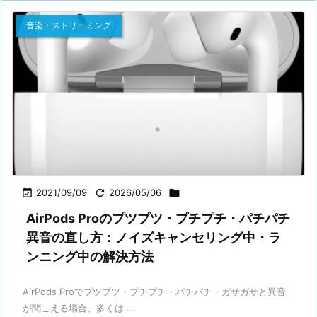
音楽・ストリーミング

2021/09/09

2026/05/06

AirPods Proのプツプツ・プチプチ・パチパチ
異音の直し方：ノイズキャンセリング中・ラ
ンニング中の解決方法
AirPods Proでプツプツ・プチプチ・パチパチ・ガサガサと異音
が聞こえる場合、多くは ...