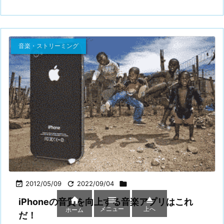
音楽・ストリーミング

2012/05/09

2022/09/04




iPhoneの音質を向上する音楽アプリはこれ
メニュー
上へ
ホーム
だ！