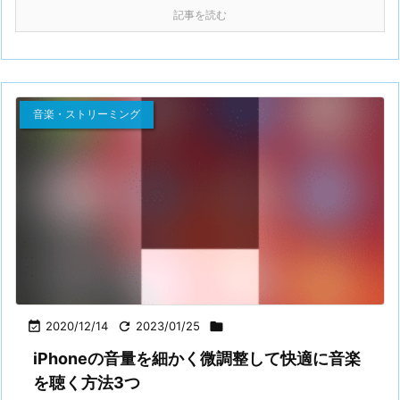
記事を読む
音楽・ストリーミング

2020/12/14

2023/01/25

iPhoneの音量を細かく微調整して快適に音楽
を聴く方法3つ