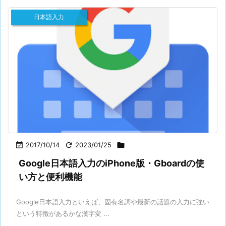
日本語入力

2017/10/14

2023/01/25

Google日本語入力のiPhone版・Gboardの使
い方と便利機能
Google日本語入力といえば、固有名詞や最新の話題の入力に強い
という特徴があるかな漢字変 ...