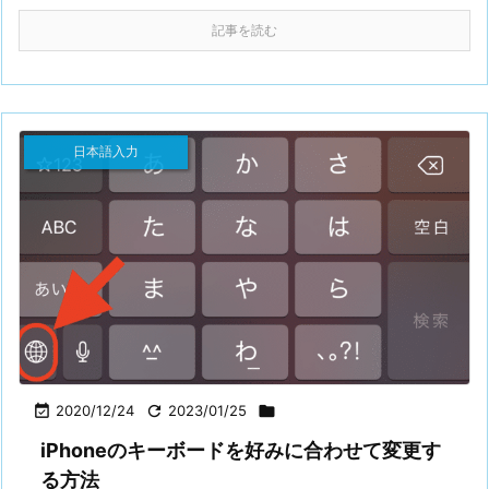
記事を読む
日本語入力

2020/12/24

2023/01/25

iPhoneのキーボードを好みに合わせて変更す
る方法