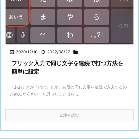

2020/12/10

2022/08/27

フリック入力で同じ文字を連続で打つ方法を
簡単に設定
「ああ」とか「はは」とか、あ段の同じ文字を連続で入力するの
がめんどくさい！と思ったことはあ ...
記事を読む