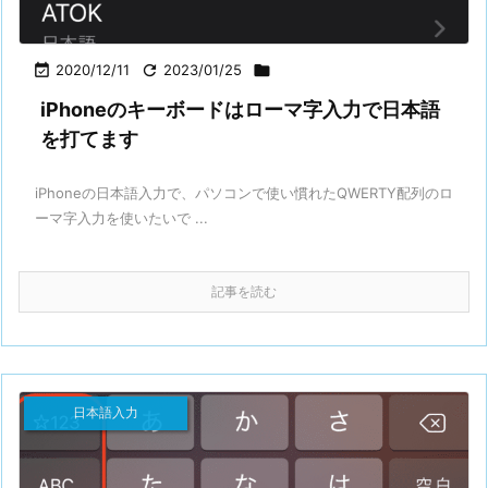

2020/12/11

2023/01/25

iPhoneのキーボードはローマ字入力で日本語
を打てます
iPhoneの日本語入力で、パソコンで使い慣れたQWERTY配列のロ
ーマ字入力を使いたいで ...
記事を読む
日本語入力