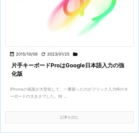

2015/10/09

2023/01/25

片手キーボードProはGoogle日本語入力の強
化版
iPhoneの画面が大型化して、一番困ったのがフリック入力時のキ
ーボードの大きさでした。特 ...
記事を読む