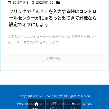

2013/11/18

2023/01/25

フリックで「ん？」を入力する時にコントロ
ールセンターがにゅるっと出てきて邪魔なら
設定でオフにしよう
文字入力中にコントロールセンターが出てきて不便だと感じた
ら、「App内でのアクセス」はオフ ...
記事を読む
Copyright ©
2026
iPhone 研究室
All Rights Reserved.



WordPress Luxeritas Theme is provided by "
Thought is free
".
メニュー
上へ
ホーム