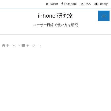

Twitter
Facebook
Feedly
RSS
iPhone 研究室

ユーザー目線で使い方を研究

メニュ

サイド

ホーム
>

キーボード

前へ

次へ

検索