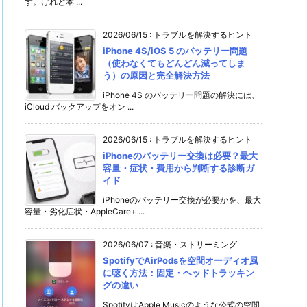
す。けれど本 ...
2026/06/15
:
トラブルを解決するヒント
iPhone 4S/iOS 5 のバッテリー問題
（使わなくてもどんどん減ってしま
う）の原因と完全解決方法
iPhone 4S のバッテリー問題の解決には、
iCloud バックアップをオン ...
2026/06/15
:
トラブルを解決するヒント
iPhoneのバッテリー交換は必要？最大
容量・症状・費用から判断する診断ガ
イド
iPhoneのバッテリー交換が必要かを、最大
容量・劣化症状・AppleCare+ ...
2026/06/07
:
音楽・ストリーミング
SpotifyでAirPodsを空間オーディオ風
に聴く方法：固定・ヘッドトラッキン
グの違い
SpotifyはApple Musicのような公式の空間