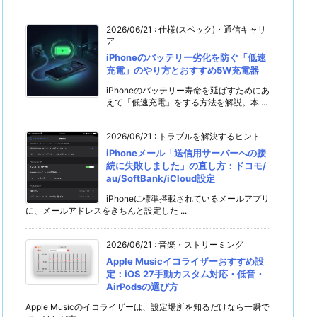
2026/06/21
:
仕様(スペック)・通信キャリ
ア
iPhoneのバッテリー劣化を防ぐ「低速
充電」のやり方とおすすめ5W充電器
iPhoneのバッテリー寿命を延ばすためにあ
えて「低速充電」をする方法を解説。本 ...
2026/06/21
:
トラブルを解決するヒント
iPhoneメール「送信用サーバーへの接
続に失敗しました」の直し方：ドコモ/
au/SoftBank/iCloud設定
iPhoneに標準搭載されているメールアプリ
に、メールアドレスをきちんと設定した ...
2026/06/21
:
音楽・ストリーミング
Apple Musicイコライザーおすすめ設
定：iOS 27手動カスタム対応・低音・
AirPodsの選び方
Apple Musicのイコライザーは、設定場所を知るだけなら一瞬で