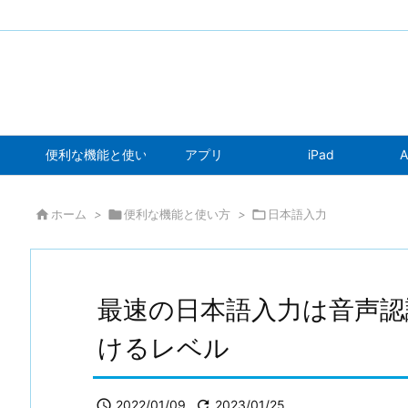
便利な機能と使い方
アプリ
iPad
A

ホーム
>

便利な機能と使い方
>

日本語入力
最速の日本語入力は音声認識 
けるレベル

2022/01/09

2023/01/25