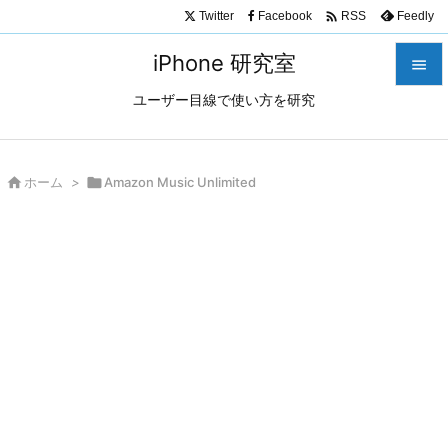

Twitter
Facebook
Feedly
RSS
iPhone 研究室

ユーザー目線で使い方を研究

メニュ

サイド

ホーム
>

Amazon Music Unlimited

前へ

次へ

検索