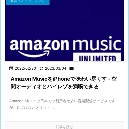
音楽・ストリーミング

2022/02/20

2023/03/04

Amazon MusicをiPhoneで味わい尽くす – 空
間オーディオとハイレゾを満喫できる
Amazon Music は日本では利用者が多い音楽配信サービスです
が、他にはないメリット ...
記事を読む