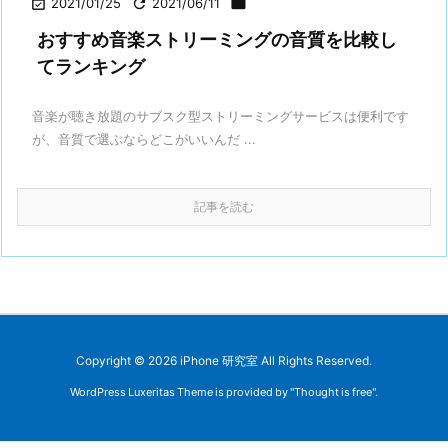

2021/01/25

2021/06/11

おすすめ音楽ストリーミングの音質を比較し
てランキング
音楽が聴き放題のサブスク型ストリーミングサービスは便利です
が、音質で選ぶならどこがいいんだ ...
記事を読む
Copyright ©
2026
iPhone 研究室
All Rights Reserved.
WordPress Luxeritas Theme is provided by "
Thought is free
".