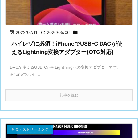

2022/02/11

2026/05/06

ハイレゾに必須！iPhoneでUSB-C DACが使
えるLightning変換アダプター(OTG対応)
DACが使えるUSB-CからLightningへの変換アダプターです。
iPhoneでハイ ...
記事を読む
音楽・ストリーミング