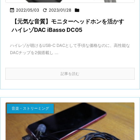

2022/05/03

2023/01/28

【元気な音質】モニターヘッドホンを活かす
ハイレゾDAC iBasso DC05
ハイレゾが聴けるUSB-C DACとして手頃な価格なのに、高性能な
DACチップを2個搭載し ...
記事を読む
音楽・ストリーミング