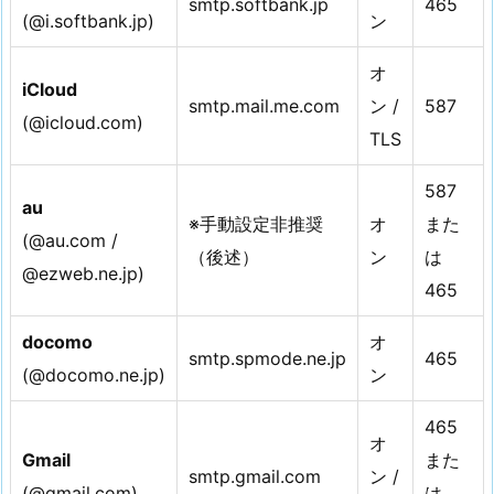
smtp.softbank.jp
465
(@i.softbank.jp)
ン
オ
iCloud
smtp.mail.me.com
ン /
587
(@icloud.com)
TLS
587
au
※手動設定非推奨
オ
また
(@au.com /
（後述）
ン
は
@ezweb.ne.jp)
465
docomo
オ
smtp.spmode.ne.jp
465
(@docomo.ne.jp)
ン
465
オ
Gmail
また
smtp.gmail.com
ン /
(@gmail.com)
は