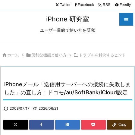

Twitter
Facebook
Feedly
RSS
iPhone 研究室

ユーザー目線で使い方を研究

メニュ

サイド

ホーム
>

便利な機能と使い方
>

トラブルを解決するヒント

前へ

iPhoneメール「送信用サーバーへの接続に失敗しま
次へ
した」の直し方：ドコモ/au/SoftBank/iCloud設定

検索

2008/07/17

2026/06/21
B!
Copy