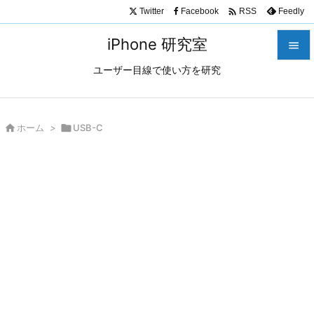

Twitter
Facebook
Feedly
RSS
iPhone 研究室

ユーザー目線で使い方を研究

メニュ

サイド

ホーム
>

USB-C

前へ

次へ

検索