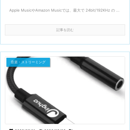
Apple MusicやAmazon Musicでは、最大で 24bit/192KHz の ...
記事を読む
音楽・ストリーミング