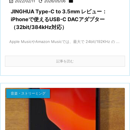

2022/02/11

2026/05/06

JINGHUA Type-C to 3.5mm レビュー：
iPhoneで使えるUSB-C DACアダプター
（32bit/384kHz対応）
Apple MusicやAmazon Musicでは、最大で 24bit/192KHz の ...
記事を読む
音楽・ストリーミング