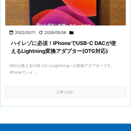

2022/02/11

2026/05/06

ハイレゾに必須！iPhoneでUSB-C DACが使
えるLightning変換アダプター(OTG対応)
DACが使えるUSB-CからLightningへの変換アダプターです。
iPhoneでハイ ...
記事を読む