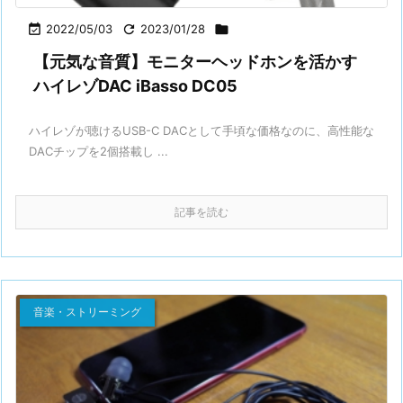

2022/05/03

2023/01/28

【元気な音質】モニターヘッドホンを活かす
ハイレゾDAC iBasso DC05
ハイレゾが聴けるUSB-C DACとして手頃な価格なのに、高性能な
DACチップを2個搭載し ...
記事を読む
音楽・ストリーミング