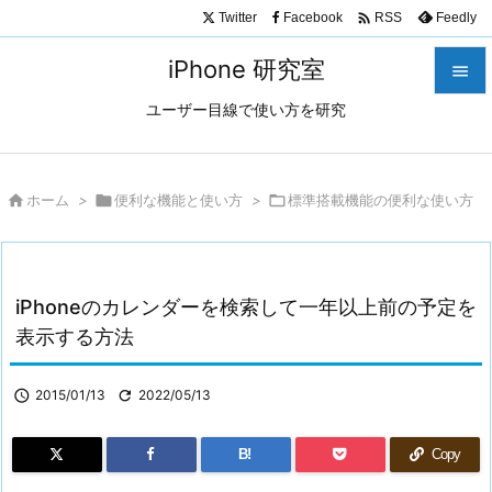

Twitter
Facebook
Feedly
RSS
iPhone 研究室

ユーザー目線で使い方を研究

メニュ

サイド

ホーム
>

便利な機能と使い方
>

標準搭載機能の便利な使い方

前へ

iPhoneのカレンダーを検索して一年以上前の予定を
次へ
表示する方法

検索

2015/01/13

2022/05/13
B!
Copy