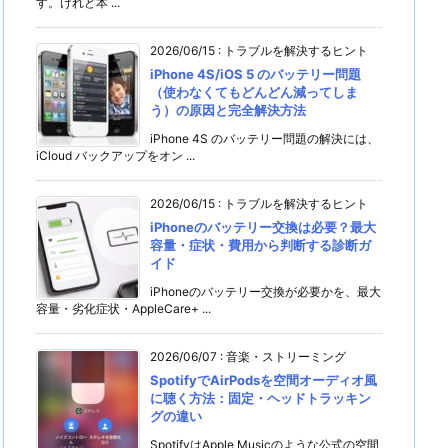
す。けれど本 ...
2026/06/15
:
トラブルを解決するヒント
iPhone 4S/iOS 5 のバッテリー問題
（使わなくてもどんどん減ってしま
う）の原因と完全解決方法
iPhone 4S のバッテリー問題の解決には、
iCloud バックアップをオン ...
2026/06/15
:
トラブルを解決するヒント
iPhoneのバッテリー交換は必要？最大
容量・症状・費用から判断する診断ガ
イド
iPhoneのバッテリー交換が必要かを、最大
容量・劣化症状・AppleCare+ ...
2026/06/07
:
音楽・ストリーミング
SpotifyでAirPodsを空間オーディオ風
に聴く方法：固定・ヘッドトラッキン
グの違い
SpotifyはApple Musicのような公式の空間