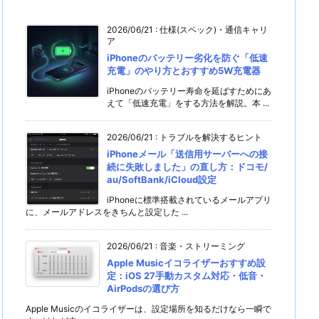
2026/06/21
:
仕様(スペック)・通信キャリ
ア
iPhoneのバッテリー劣化を防ぐ「低速
充電」のやり方とおすすめ5W充電器
iPhoneのバッテリー寿命を延ばすためにあ
えて「低速充電」をする方法を解説。本 ...
2026/06/21
:
トラブルを解決するヒント
iPhoneメール「送信用サーバーへの接
続に失敗しました」の直し方：ドコモ/
au/SoftBank/iCloud設定
iPhoneに標準搭載されているメールアプリ
に、メールアドレスをきちんと設定した ...
2026/06/21
:
音楽・ストリーミング
Apple Musicイコライザーおすすめ設
定：iOS 27手動カスタム対応・低音・
AirPodsの選び方
Apple Musicのイコライザーは、設定場所を知るだけなら一瞬で