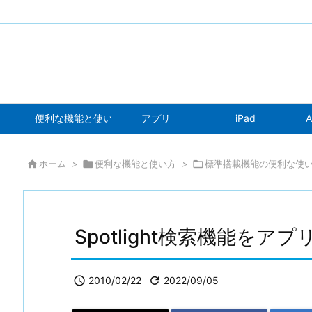
便利な機能と使い方
アプリ
iPad
A

ホーム
>

便利な機能と使い方
>

標準搭載機能の便利な使
Spotlight検索機能を

2010/02/22

2022/09/05