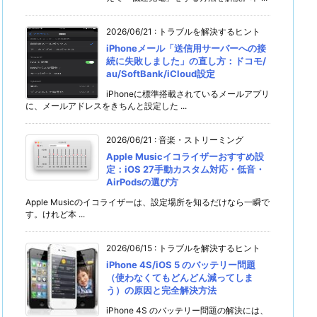
2026/06/21
:
トラブルを解決するヒント
iPhoneメール「送信用サーバーへの接
続に失敗しました」の直し方：ドコモ/
au/SoftBank/iCloud設定
iPhoneに標準搭載されているメールアプリ
に、メールアドレスをきちんと設定した ...
2026/06/21
:
音楽・ストリーミング
Apple Musicイコライザーおすすめ設
定：iOS 27手動カスタム対応・低音・
AirPodsの選び方
Apple Musicのイコライザーは、設定場所を知るだけなら一瞬で
す。けれど本 ...
2026/06/15
:
トラブルを解決するヒント
iPhone 4S/iOS 5 のバッテリー問題
（使わなくてもどんどん減ってしま
う）の原因と完全解決方法
iPhone 4S のバッテリー問題の解決には、