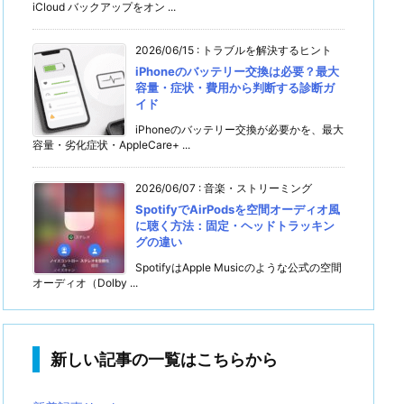
iCloud バックアップをオン ...
2026/06/15
:
トラブルを解決するヒント
iPhoneのバッテリー交換は必要？最大
容量・症状・費用から判断する診断ガ
イド
iPhoneのバッテリー交換が必要かを、最大
容量・劣化症状・AppleCare+ ...
2026/06/07
:
音楽・ストリーミング
SpotifyでAirPodsを空間オーディオ風
に聴く方法：固定・ヘッドトラッキン
グの違い
SpotifyはApple Musicのような公式の空間
オーディオ（Dolby ...
新しい記事の一覧はこちらから