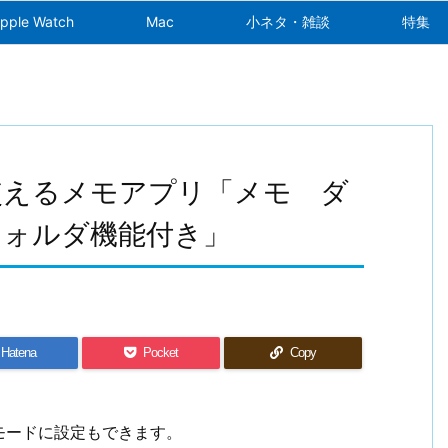
pple Watch
Mac
小ネタ・雑談
特集
使えるメモアプリ「メモ ダ
フォルダ機能付き」
Hatena
Pocket
Copy
モードに設定もできます。