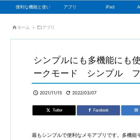
便利な機能と使い方
アプリ
iPad
A

ホーム
>

アプリ
シンプルにも多機能にも
ークモード シンプル 

2021/11/15

2022/03/07
Twitter
Facebook
B!
最もシンプルで便利なメモアプリです。多機能