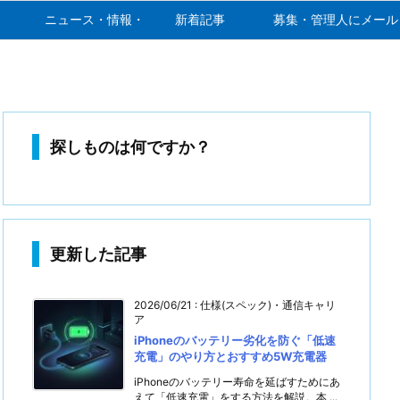
ニュース・情報・噂
新着記事
募集・管理人にメール
探しものは何ですか？
更新した記事
2026/06/21
:
仕様(スペック)・通信キャリ
ア
iPhoneのバッテリー劣化を防ぐ「低速
充電」のやり方とおすすめ5W充電器
iPhoneのバッテリー寿命を延ばすためにあ
えて「低速充電」をする方法を解説。本 ...