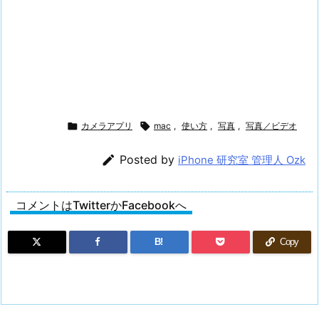

カメラアプリ

mac
,
使い方
,
写真
,
写真／ビデオ

Posted by
iPhone 研究室 管理人 Ozk
コメントはTwitterかFacebookへ
B!
Copy