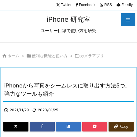

Twitter
Facebook
Feedly
RSS
iPhone 研究室

ユーザー目線で使い方を研究

メニュ

サイド

ホーム
>

便利な機能と使い方
>

カメラアプリ

前へ

iPhoneから写真をシームレスに取り出す方法5つ。
次へ
強力なツールも紹介

検索

2021/11/29

2023/01/25
B!
Copy