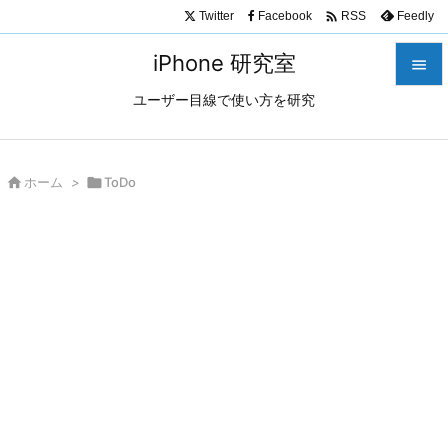

Twitter
Facebook
Feedly
RSS
iPhone 研究室

ユーザー目線で使い方を研究

メニュ

サイド

ホーム
>

ToDo

前へ

次へ

検索