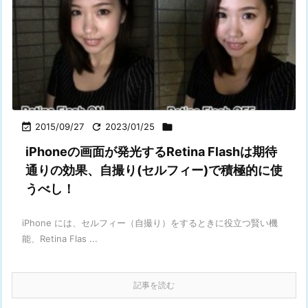

2015/09/27

2023/01/25

iPhoneの画面が発光するRetina Flashは期待
通りの効果、自撮り(セルフィー)で積極的に使
うべし！
iPhone には、セルフィー（自撮り）をするときに役立つ賢い機
能、Retina Flas ...
記事を読む