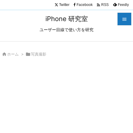

Twitter
Facebook
Feedly
RSS
iPhone 研究室

ユーザー目線で使い方を研究

メニュ

サイド

ホーム
>

写真撮影

前へ

次へ

検索