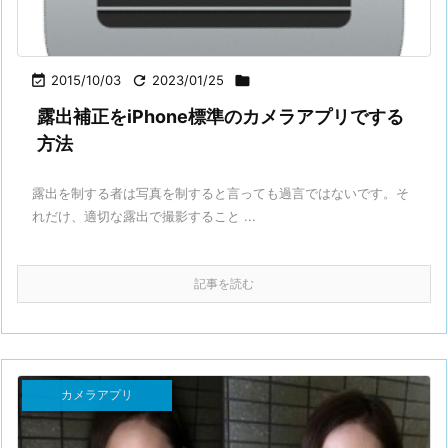

2015/10/03

2023/01/25

露出補正をiPhone標準のカメラアプリでする
方法
露出を制する者は写真を制すると言っても過言ではないです。そ
れだけ、適切な露出で撮影すること ...
記事を読む
カメラアプリ