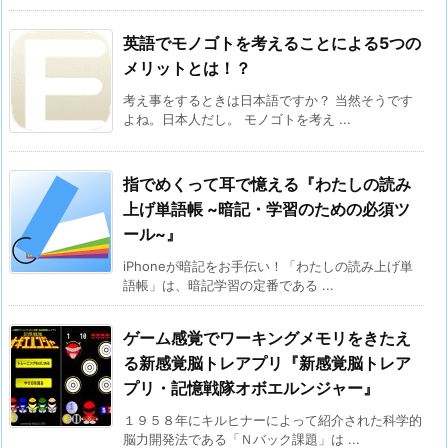
英語でモノゴトを考えることによる5つの
メリットとは！？
考え事をするときは日本語ですか？ 当然そうです
よね。日本人だし。 モノゴトを考え ...
指でめくって耳で憶える『わたしの読み
上げ単語帳 ~暗記・学習のための必須ツ
ール~』
iPhoneが暗記をお手伝い！「わたしの読み上げ単
語帳」は、暗記学習の定番である ...
ゲーム感覚でワーキングメモリをきたえ
る新感覚脳トレアプリ『新感覚脳トレア
プリ・記憶戦隊オボエルンジャー』
１９５８年にキルヒナーによって紹介された科学的
脳力開発法である「Ｎバック課題」は ...