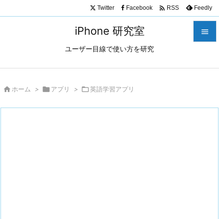

Twitter
Facebook
Feedly
RSS
iPhone 研究室

ユーザー目線で使い方を研究

メニュ

サイド

ホーム
>

アプリ
>

英語学習アプリ

前へ

次へ

検索