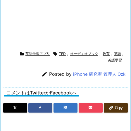

英語学習アプリ

TED
,
オーディオブック
,
教育
,
英語
,
英語学習

Posted by
iPhone 研究室 管理人 Ozk
コメントはTwitterかFacebookへ
B!
Copy