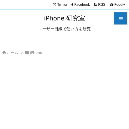

Twitter
Facebook
Feedly
RSS
iPhone 研究室

ユーザー目線で使い方を研究

メニュ

サイド

ホーム
>

iPhone

前へ

次へ

検索