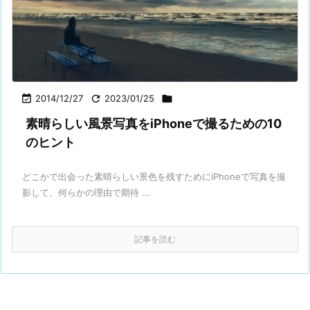

2014/12/27

2023/01/25

素晴らしい風景写真をiPhoneで撮るための10
のヒント
どこかで出会った素晴らしい景色を残すためにiPhoneで写真を撮
影して、何らかの理由で期待 ...
記事を読む