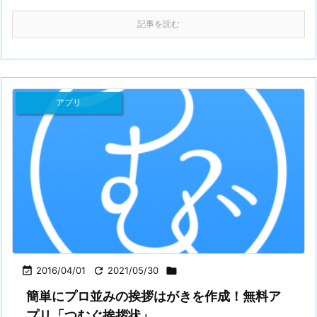
記事を読む
アプリ

2016/04/01

2021/05/30

簡単にプロ並みの挨拶はがきを作成！無料ア
プリ「つむぐ挨拶状」