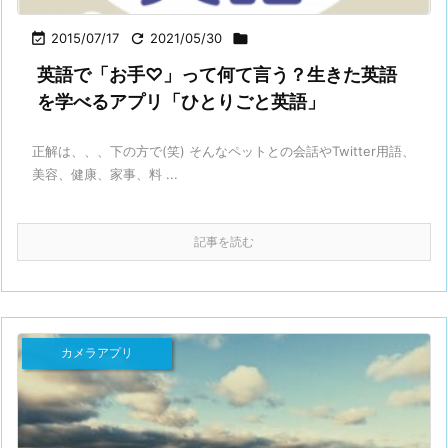

2015/07/17

2021/05/30

英語で「お手♡」って何て言う？生きた英語
を学べるアプリ「ひとりごと英語」
正解は、、、下の方で(笑) そんなペットとの会話やTwitter用語、
美容、健康、家事、料 ...
記事を読む
カメラアプリ