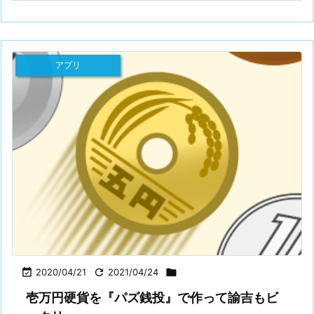
アプリ

2020/04/21

2021/04/24

壱万円硬貨を『パズ銭投』で作って諭吉もビ