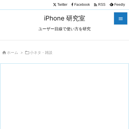

Twitter
Facebook
Feedly
RSS
iPhone 研究室

ユーザー目線で使い方を研究

メニュ

サイド

ホーム
>

小ネタ・雑談

前へ

次へ

検索