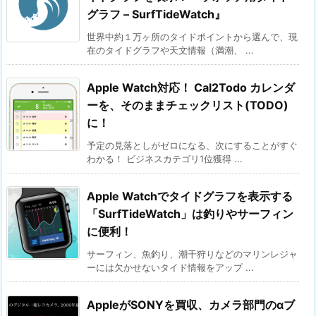
グラフ – SurfTideWatch』
世界中約１万ヶ所のタイドポイントから選んで、現
在のタイドグラフや天文情報（満潮、 ...
Apple Watch対応！ Cal2Todo カレンダ
ーを、そのままチェックリスト(TODO)
に！
予定の見落としがゼロになる、次にすることがすぐ
わかる！ ビジネスカテゴリ1位獲得 ...
Apple Watchでタイドグラフを表示する
「SurfTideWatch」は釣りやサーフィン
に便利！
サーフィン、魚釣り、潮干狩りなどのマリンレジャ
ーには欠かせないタイド情報をアップ ...
AppleがSONYを買収、カメラ部門のαブ