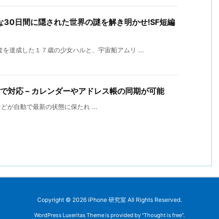
30日間に隠された世界の謎を解き明かせ!SF短編
を達成した１７歳の少女ハルと、宇宙船アムリ ...
標準機能で対応 – カレンダーやアドレス帳の同期が可能
ダーなどが自動で最新の状態に保たれ ...
Copyright ©
2026
iPhone 研究室
All Rights Reserved.
WordPress Luxeritas Theme is provided by "
Thought is free
".