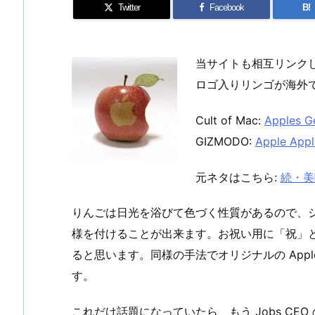
Twitter
Facebook
B!
当サイトも相互リンク
ロゴ入りリンゴが海外
Cult of Mac:
Apples G
GIZMODO:
Apple Appl
元ネタはこちら:
続・美味
りんごは日光を浴びて色づく性質があるので、
様を付けることが出来ます。お祝い用に「祝」
ると思います。同様の手法でオリジナルの App
す。
これだけ話題になっていたら、もう Jobs CEO