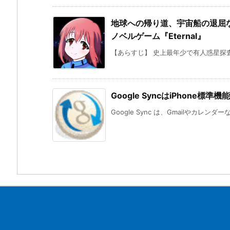
地球への帰り道、宇宙船の退屈な
ノベルゲーム『Eternal』
【あらすじ】 史上最年少で有人惑星探査
Google SyncはiPhone
Google Sync は、Gmailやカレン