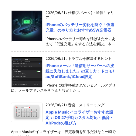
2026/06/21
:
仕様(スペック)・通信キャリ
ア
iPhoneのバッテリー劣化を防ぐ「低速
充電」のやり方とおすすめ5W充電器
iPhoneのバッテリー寿命を延ばすためにあ
えて「低速充電」をする方法を解説。本 ...
2026/06/21
:
トラブルを解決するヒント
iPhoneメール「送信用サーバーへの接
続に失敗しました」の直し方：ドコモ/
au/SoftBank/iCloud設定
iPhoneに標準搭載されているメールアプリ
に、メールアドレスをきちんと設定した ...
2026/06/21
:
音楽・ストリーミング
Apple Musicイコライザーおすすめ設
定：iOS 27手動カスタム対応・低音・
AirPodsの選び方
Apple Musicのイコライザーは、設定場所を知るだけなら一瞬で