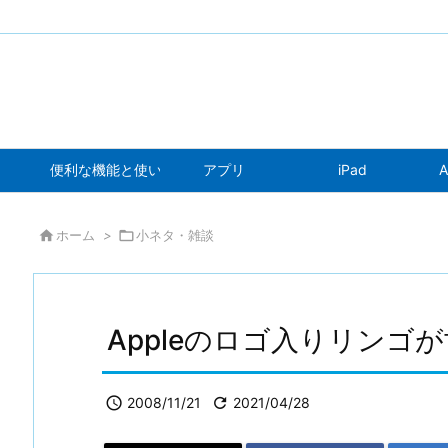
便利な機能と使い方
アプリ
iPad
A

ホーム
>

小ネタ・雑談
Appleのロゴ入りリンゴ

2008/11/21

2021/04/28