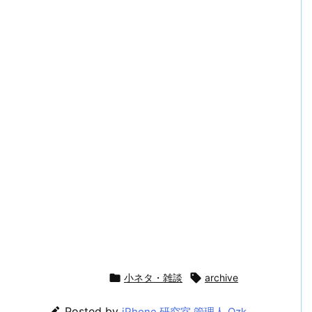

小ネタ・雑談

archive

Posted by
iPhone 研究室 管理人 Ozk