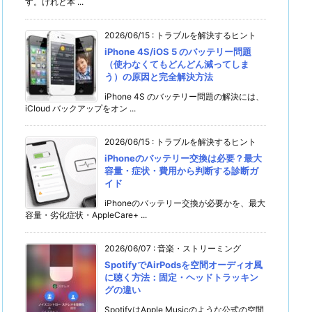
す。けれど本 ...
2026/06/15
:
トラブルを解決するヒント
iPhone 4S/iOS 5 のバッテリー問題
（使わなくてもどんどん減ってしま
う）の原因と完全解決方法
iPhone 4S のバッテリー問題の解決には、
iCloud バックアップをオン ...
2026/06/15
:
トラブルを解決するヒント
iPhoneのバッテリー交換は必要？最大
容量・症状・費用から判断する診断ガ
イド
iPhoneのバッテリー交換が必要かを、最大
容量・劣化症状・AppleCare+ ...
2026/06/07
:
音楽・ストリーミング
SpotifyでAirPodsを空間オーディオ風
に聴く方法：固定・ヘッドトラッキン
グの違い
SpotifyはApple Musicのような公式の空間