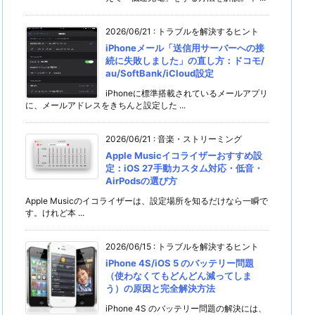
2026/06/21
:
トラブルを解決するヒント
iPhoneメール「送信用サーバーへの接
続に失敗しました」の直し方：ドコモ/
au/SoftBank/iCloud設定
iPhoneに標準搭載されているメールアプリ
に、メールアドレスをきちんと設定した ...
2026/06/21
:
音楽・ストリーミング
Apple Musicイコライザーおすすめ設
定：iOS 27手動カスタム対応・低音・
AirPodsの選び方
Apple Musicのイコライザーは、設定場所を知るだけなら一瞬で
す。けれど本 ...
2026/06/15
:
トラブルを解決するヒント
iPhone 4S/iOS 5 のバッテリー問題
（使わなくてもどんどん減ってしま
う）の原因と完全解決方法
iPhone 4S のバッテリー問題の解決には、