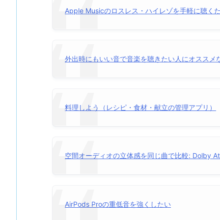
Apple Musicのロスレス・ハイレゾを手軽に聴
外出時にもいい音で音楽を聴きたい人にオススメ
料理しよう（レシピ・食材・献立の管理アプリ）
空間オーディオの立体感を同じ曲で比較: Dolby Atmos vs
AirPods Proの重低音を強くしたい