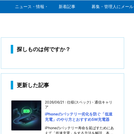
ニュース・情報・噂
新着記事
募集・管理人にメール
探しものは何ですか？
更新した記事
2026/06/21
:
仕様(スペック)・通信キャリ
ア
iPhoneのバッテリー劣化を防ぐ「低速
充電」のやり方とおすすめ5W充電器
iPhoneのバッテリー寿命を延ばすためにあ
えて「低速充電」をする方法を解説。本 ...