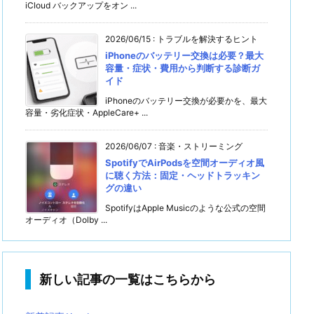
iCloud バックアップをオン ...
2026/06/15
:
トラブルを解決するヒント
iPhoneのバッテリー交換は必要？最大
容量・症状・費用から判断する診断ガ
イド
iPhoneのバッテリー交換が必要かを、最大
容量・劣化症状・AppleCare+ ...
2026/06/07
:
音楽・ストリーミング
SpotifyでAirPodsを空間オーディオ風
に聴く方法：固定・ヘッドトラッキン
グの違い
SpotifyはApple Musicのような公式の空間
オーディオ（Dolby ...
新しい記事の一覧はこちらから