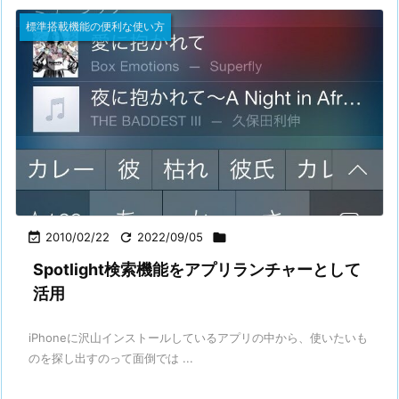
標準搭載機能の便利な使い方

2010/02/22

2022/09/05

Spotlight検索機能をアプリランチャーとして
活用
iPhoneに沢山インストールしているアプリの中から、使いたいも
のを探し出すのって面倒では ...