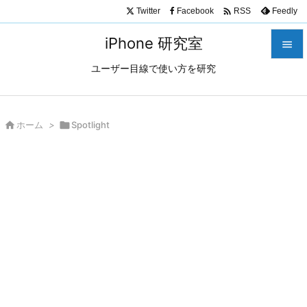

Twitter
Facebook
Feedly
RSS
iPhone 研究室

ユーザー目線で使い方を研究

メニュ

サイド

ホーム
>

Spotlight

前へ

次へ

検索