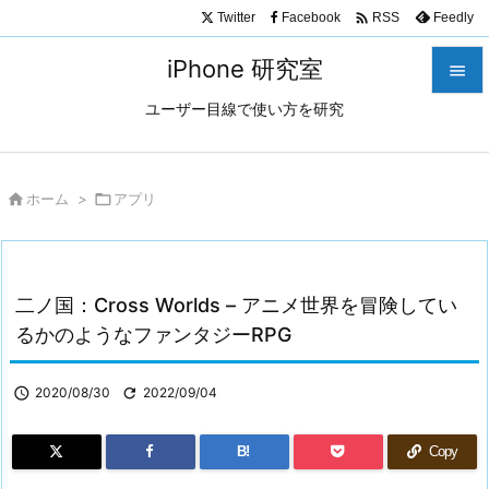

Twitter
Facebook
Feedly
RSS
iPhone 研究室

ユーザー目線で使い方を研究

メニュ

サイド

ホーム
>

アプリ

前へ

二ノ国：Cross Worlds – アニメ世界を冒険してい
次へ
るかのようなファンタジーRPG

検索

2020/08/30

2022/09/04
B!
Copy