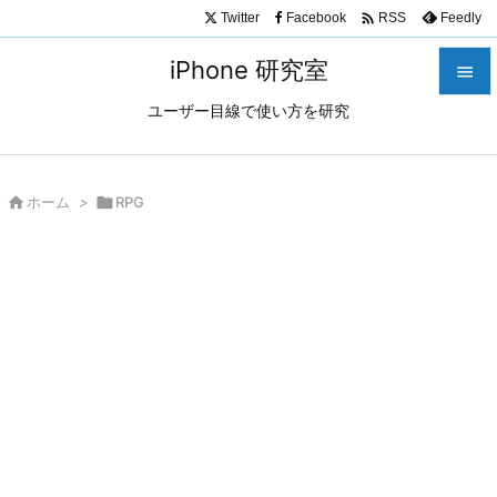

Twitter
Facebook
Feedly
RSS
iPhone 研究室

ユーザー目線で使い方を研究

メニュ

サイド

ホーム
>

RPG

前へ

次へ

検索