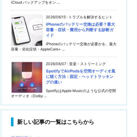
iCloud バックアップをオン ...
2026/06/15
:
トラブルを解決するヒント
iPhoneのバッテリー交換は必要？最大
容量・症状・費用から判断する診断ガ
イド
iPhoneのバッテリー交換が必要かを、最大
容量・劣化症状・AppleCare+ ...
2026/06/07
:
音楽・ストリーミング
SpotifyでAirPodsを空間オーディオ風
に聴く方法：固定・ヘッドトラッキン
グの違い
SpotifyはApple Musicのような公式の空間
オーディオ（Dolby ...
新しい記事の一覧はこちらから