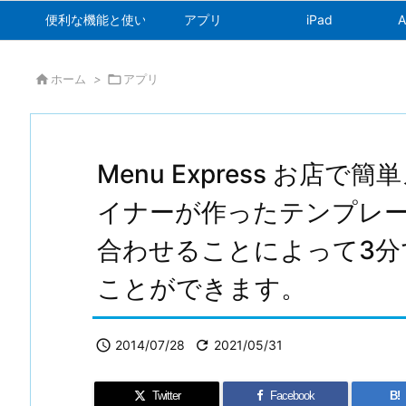
便利な機能と使い方
アプリ
iPad
A

ホーム
>

アプリ
Menu Express お店で
イナーが作ったテンプレ
合わせることによって3分
ことができます。

2014/07/28

2021/05/31
Twitter
Facebook
B!