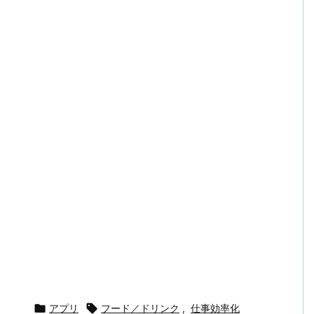

アプリ

フード／ドリンク
,
仕事効率化