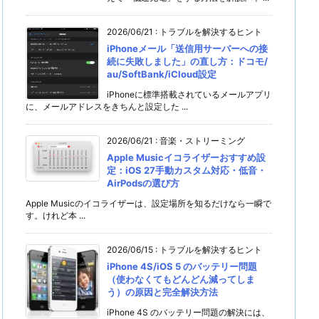
2026/06/21
:
トラブルを解決するヒント
iPhoneメール「送信用サーバーへの接
続に失敗しました」の直し方：ドコモ/
au/SoftBank/iCloud設定
iPhoneに標準搭載されているメールアプリ
に、メールアドレスをきちんと設定した ...
2026/06/21
:
音楽・ストリーミング
Apple Musicイコライザーおすすめ設
定：iOS 27手動カスタム対応・低音・
AirPodsの選び方
Apple Musicのイコライザーは、設定場所を知るだけなら一瞬で
す。けれど本 ...
2026/06/15
:
トラブルを解決するヒント
iPhone 4S/iOS 5 のバッテリー問題
（使わなくてもどんどん減ってしま
う）の原因と完全解決方法
iPhone 4S のバッテリー問題の解決には、