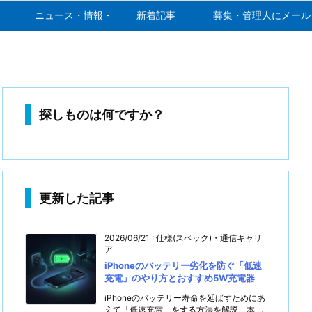
ニュース・情報・噂
新着記事
募集・管理人にメール
探しものは何ですか？
更新した記事
2026/06/21
:
仕様(スペック)・通信キャリ
ア
iPhoneのバッテリー劣化を防ぐ「低速
充電」のやり方とおすすめ5W充電器
iPhoneのバッテリー寿命を延ばすためにあ
えて「低速充電」をする方法を解説。本 ...