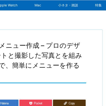
pple Watch
Mac
小ネタ・雑談
特集
簡単メニュー作成 – プロのデザ
ートと撮影した写真とを組み
で、簡単にメニューを作る
Hatena
Pocket
Copy