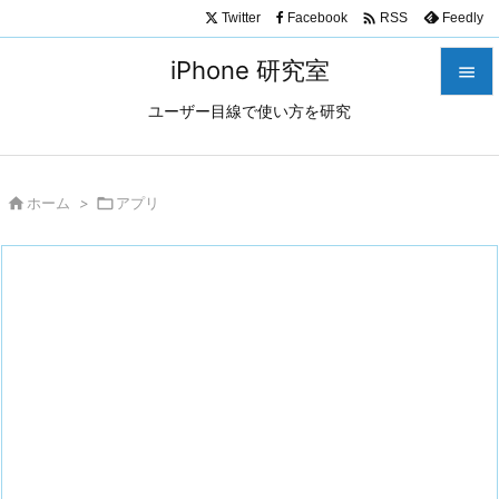

Twitter
Facebook
Feedly
RSS
iPhone 研究室

ユーザー目線で使い方を研究

メニュ

サイド

ホーム
>

アプリ

前へ

次へ

検索