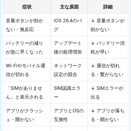
症状
主な原因
詳細
音量ボタンが効か
iOS 26.4のバ
↓ 音量ボタンが
ない・無反応
グ
効かない
バッテリーの減り
アップデート
↓ バッテリー消
が急に早くなった
後の処理増加
耗が早い
Wi-Fiやモバイル通
ネットワーク
↓ 通信が切れ
信が切れる
設定の競合
る・繋がらない
「SIMがありませ
SIM認識エラ
↓ SIMエラーが
ん」と表示される
ー
出る
アプリがクラッシ
アプリとOSの
↓ アプリが落ち
ュ・開かない
互換性
る・開かない