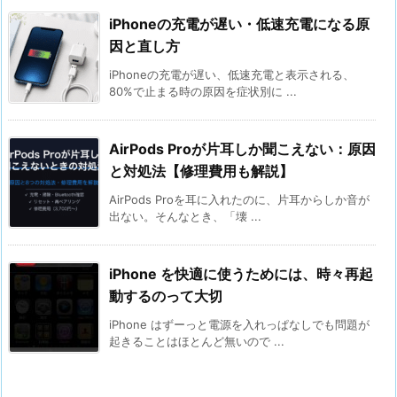
iPhoneの充電が遅い・低速充電になる原
因と直し方
iPhoneの充電が遅い、低速充電と表示される、
80%で止まる時の原因を症状別に ...
AirPods Proが片耳しか聞こえない：原因
と対処法【修理費用も解説】
AirPods Proを耳に入れたのに、片耳からしか音が
出ない。そんなとき、「壊 ...
iPhone を快適に使うためには、時々再起
動するのって大切
iPhone はずーっと電源を入れっぱなしでも問題が
起きることはほとんど無いので ...