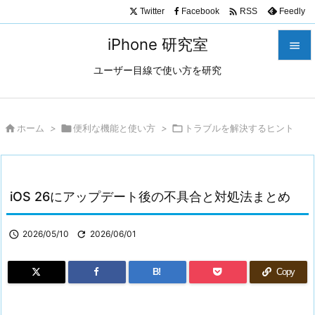

Twitter
Facebook
Feedly
RSS
iPhone 研究室

ユーザー目線で使い方を研究

メニュ

サイド

ホーム
>

便利な機能と使い方
>

トラブルを解決するヒント

前へ

iOS 26にアップデート後の不具合と対処法まとめ
次へ

検索

2026/05/10

2026/06/01
B!
Copy