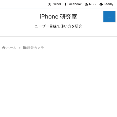

Twitter
Facebook
Feedly
RSS
iPhone 研究室

ユーザー目線で使い方を研究

メニュ

サイド

ホーム
>

静音カメラ

前へ

次へ

検索