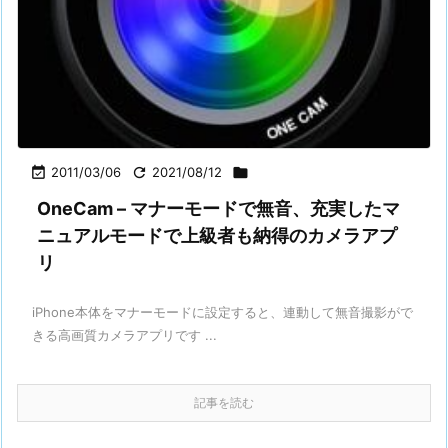

2011/03/06

2021/08/12

OneCam – マナーモードで無音、充実したマ
ニュアルモードで上級者も納得のカメラアプ
リ
iPhone本体をマナーモードに設定すると、連動して無音撮影がで
きる高画質カメラアプリです ...
記事を読む