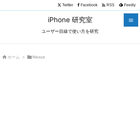

Twitter
Facebook
Feedly
RSS
iPhone 研究室

ユーザー目線で使い方を研究

メニュ

サイド

ホーム
>

Nexus

前へ

次へ

検索