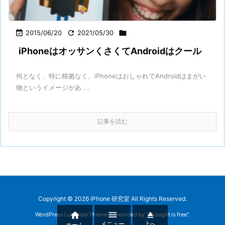

2015/06/20

2021/05/30

iPhoneはオッサンくさくてAndroidはクール
何となく、特に根拠なく、iPhoneはおしゃれでAndroidはまがい
物というイメージがあ ...
記事を読む
Copyright ©
2026
iPhone 研究室
All Rights Reserved.



WordPress Luxeritas Theme is provided by "
Thought is free
".
メニュー
上へ
ホーム