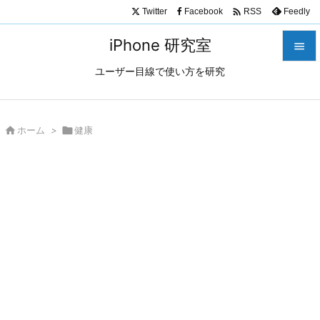

Twitter
Facebook
Feedly
RSS
iPhone 研究室

ユーザー目線で使い方を研究

メニュ

サイド

ホーム
>

健康

前へ

次へ

検索