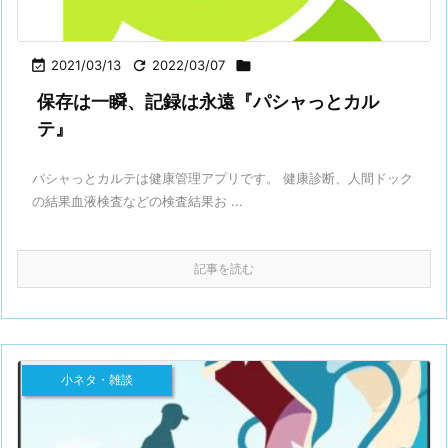

2021/03/13

2022/03/07

保存は一瞬、記録は永遠『パシャっとカル
テ』
パシャっとカルテは健康管理アプリです。 健康診断、人間ドック
の結果血液検査などの検査結果お ...
記事を読む
小ネタ・雑談