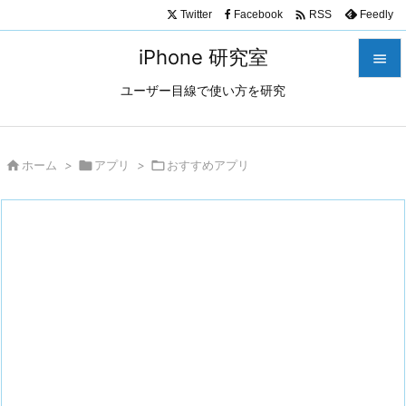

Twitter
Facebook
Feedly
RSS
iPhone 研究室

ユーザー目線で使い方を研究

メニュ

サイド

ホーム
>

アプリ
>

おすすめアプリ

前へ

次へ

検索