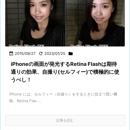

2015/09/27

2023/01/25

iPhoneの画面が発光するRetina Flashは期待
通りの効果、自撮り(セルフィー)で積極的に使
うべし！
iPhone には、セルフィー（自撮り）をするときに役立つ賢い機
能、Retina Flas ...
記事を読む