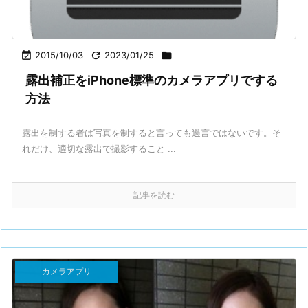

2015/10/03

2023/01/25

露出補正をiPhone標準のカメラアプリでする
方法
露出を制する者は写真を制すると言っても過言ではないです。そ
れだけ、適切な露出で撮影すること ...
記事を読む
カメラアプリ