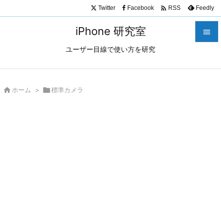

Twitter
Facebook
Feedly
RSS
iPhone 研究室

ユーザー目線で使い方を研究

メニュ

サイド

ホーム
>

標準カメラ

前へ

次へ

検索