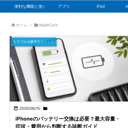
便利な機能と使い方
アプリ
iPad
A

ホーム
>

AppleCare
トラブルを解決するヒント

2026/06/15

iPhoneのバッテリー交換は必要？最大容量・
症状・費用から判断する診断ガイド