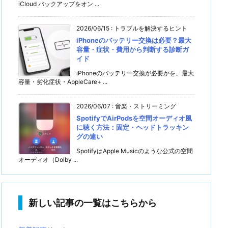
iCloud バックアップをオン ...
2026/06/15
:
トラブルを解決するヒント
iPhoneのバッテリー交換は必要？最大
容量・症状・費用から判断する診断ガ
イド
iPhoneのバッテリー交換が必要かを、最大
容量・劣化症状・AppleCare+ ...
2026/06/07
:
音楽・ストリーミング
SpotifyでAirPodsを空間オーディオ風
に聴く方法：固定・ヘッドトラッキン
グの違い
SpotifyはApple Musicのような公式の空間
オーディオ（Dolby ...
新しい記事の一覧はこちらから