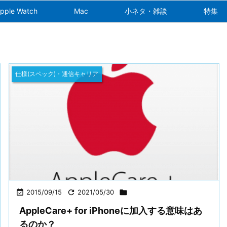
pple Watch
Mac
小ネタ・雑談
特集
仕様(スペック)・通信キャリア

2015/09/15

2021/05/30

AppleCare+ for iPhoneに加入する意味はあ
るのか？