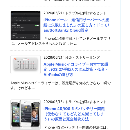
2026/06/21
:
トラブルを解決するヒント
iPhoneメール「送信用サーバーへの接
続に失敗しました」の直し方：ドコモ/
au/SoftBank/iCloud設定
iPhoneに標準搭載されているメールアプリ
に、メールアドレスをきちんと設定した ...
2026/06/21
:
音楽・ストリーミング
Apple Musicイコライザーおすすめ設
定：iOS 27手動カスタム対応・低音・
AirPodsの選び方
Apple Musicのイコライザーは、設定場所を知るだけなら一瞬で
す。けれど本 ...
2026/06/15
:
トラブルを解決するヒント
iPhone 4S/iOS 5 のバッテリー問題
（使わなくてもどんどん減ってしま
う）の原因と完全解決方法
iPhone 4S のバッテリー問題の解決には、